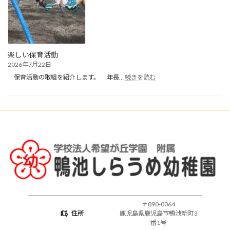
夏
休
み・
お
預
か
楽しい保育活動
り
2026年7月22日
保
:
育
保育活動の取組を紹介します。 年長…
続きを読む
楽
開
し
始
い
保
育
活
動
〒890-0064
住所
鹿児島県鹿児島市鴨池新町3
番1号