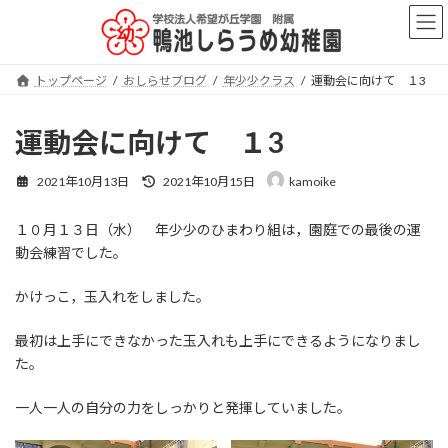
コ
ナ
ン
ビ
テ
ゲ
ン
ー
トップページ
おしらせブログ
年少少クラス
運動会に向けて １3
ツ
シ
へ
ョ
ス
ン
運動会に向けて １3
キ
に
ッ
移
最
2021年10月13日
2021年10月15日
kamoike
プ
動
終
更
１０月１３日（水） 年少少のひまわり組は，園庭での最後の運
新
日
動会練習でした。
時
:
かけっこ，玉入れをしました。
最初は上手にできなかった玉入れも上手にできるようになりまし
た。
一人一人の自分の力をしっかりと発揮していました。