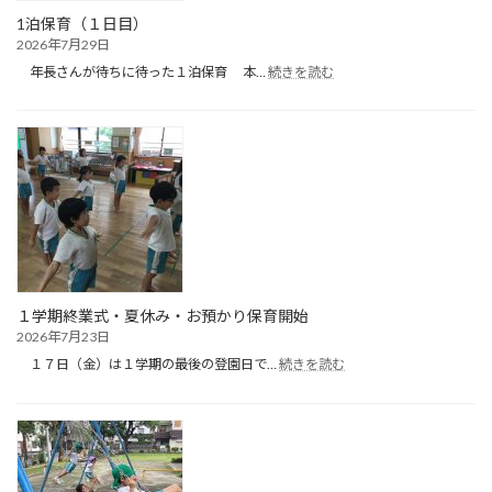
1泊保育（１日目）
2026年7月29日
:
年長さんが待ちに待った１泊保育 本…
続きを読む
1
泊
保
育
（１
日
目）
１学期終業式・夏休み・お預かり保育開始
2026年7月23日
:
１７日（金）は１学期の最後の登園日で…
続きを読む
１
学
期
終
業
式・