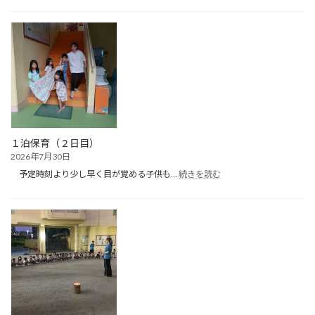
ん
ぽ
ぽ
ク
ラ
ブ
（プ
ー
ル
遊
び）
１泊保育（２日目）
2026年7月30日
:
予定時刻より少し早く目が覚める子供も…
続きを読む
１
泊
保
育
（２
日
目）