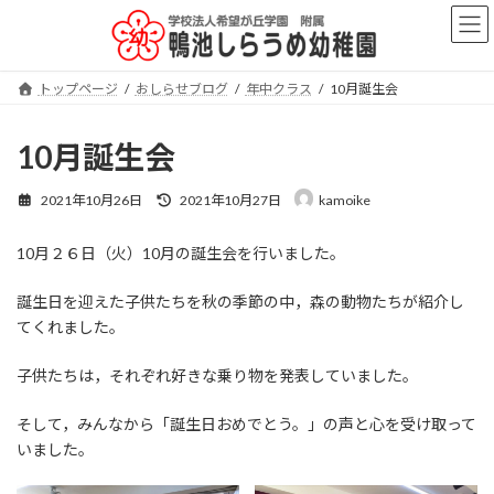
コ
ナ
ン
ビ
テ
ゲ
ン
ー
トップページ
おしらせブログ
年中クラス
10月誕生会
ツ
シ
へ
ョ
ス
ン
10月誕生会
キ
に
ッ
移
最
2021年10月26日
2021年10月27日
kamoike
プ
動
終
更
10月２６日（火）10月の誕生会を行いました。
新
日
時
誕生日を迎えた子供たちを秋の季節の中，森の動物たちが紹介し
:
てくれました。
子供たちは，それぞれ好きな乗り物を発表していました。
そして，みんなから「誕生日おめでとう。」の声と心を受け取って
いました。