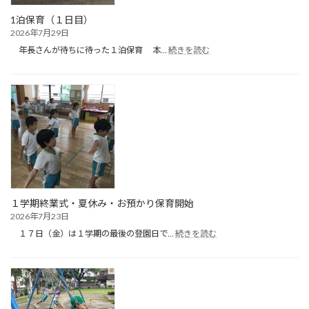
1泊保育（１日目）
2026年7月29日
:
年長さんが待ちに待った１泊保育 本…
続きを読む
1
泊
保
育
（１
日
目）
１学期終業式・夏休み・お預かり保育開始
2026年7月23日
:
１７日（金）は１学期の最後の登園日で…
続きを読む
１
学
期
終
業
式・