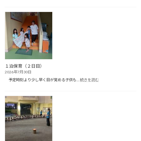
た
ん
ぽ
ぽ
ク
ラ
ブ
（プ
ー
ル
遊
び）
１泊保育（２日目）
2026年7月30日
:
予定時刻より少し早く目が覚める子供も…
続きを読む
１
泊
保
育
（２
日
目）