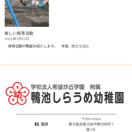
夏
休
み・
お
預
か
楽しい保育活動
り
2026年7月22日
保
:
育
保育活動の取組を紹介します。 年長…
続きを読む
楽
開
し
始
い
保
育
活
動
〒890-0064
住所
鹿児島県鹿児島市鴨池新町3
番1号