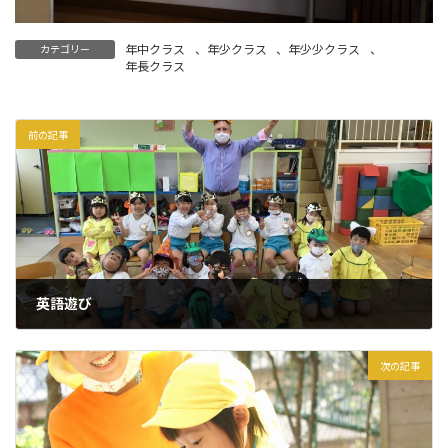
年中クラス
、
年少クラス
、
年少少クラス
、
カテゴリー
年長クラス
前の記事
英語遊び
2021年10月25日
次の記事