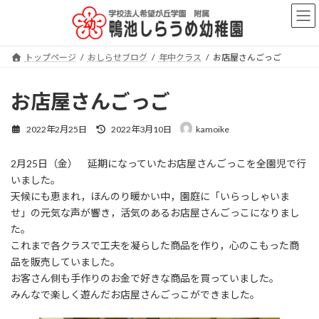
コ
ナ
ン
ビ
テ
ゲ
ン
ー
トップページ
おしらせブログ
年中クラス
お店屋さんごっご
ツ
シ
へ
ョ
ス
ン
お店屋さんごっご
キ
に
ッ
移
最
2022年2月25日
2022年3月10日
kamoike
プ
動
終
更
2月25日（金） 延期になっていたお店屋さんごっこを全園児で行
新
日
いました。
時
天候にも恵まれ，ほんのり暖かい中，園庭に「いらっしゃいま
:
せ」の元気な声が響き，活気のあるお店屋さんごっこになりまし
た。
これまで各クラスで工夫を凝らした商品を作り，心のこもった商
品を販売していました。
お客さん側も手作りのお金で好きな商品を買っていました。
みんなで楽しく遊んだお店屋さんごっこができました。