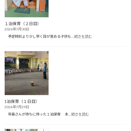
ー
ル
遊
び）
１泊保育（２日目）
2026年7月30日
:
予定時刻より少し早く目が覚める子供も…
続きを読む
１
泊
保
育
（２
日
目）
1泊保育（１日目）
2026年7月29日
:
年長さんが待ちに待った１泊保育 本…
続きを読む
1
泊
保