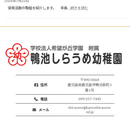
2026年7月22日
保
:
育
保育活動の取組を紹介します。 年長…
続きを読む
楽
開
し
始
い
保
育
活
動
〒890-0064
住所
鹿児島県鹿児島市鴨池新町3
番1号
099-257-7445
電話
shiraume@kamoshiraume.
メール
ed.jp