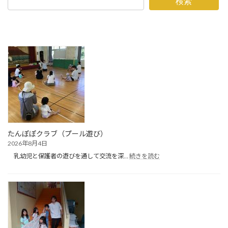
検索
たんぽぽクラブ（プール遊び）
2026年8月4日
:
乳幼児と保護者の遊びを通して交流を深…
続きを読む
た
ん
ぽ
ぽ
ク
ラ
ブ
（プ