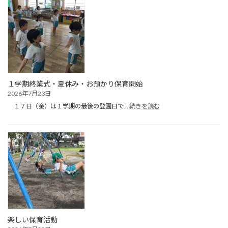
育
（１
日
目）
１学期終業式・夏休み・お預かり保育開始
2026年7月23日
:
１７日（金）は１学期の最後の登園日で…
続きを読む
１
学
期
終
業
式・
夏
休
み・
お
預
か
楽しい保育活動
り