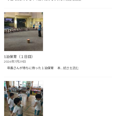
１
泊
保
育
（２
日
目）
1泊保育（１日目）
2026年7月29日
:
年長さんが待ちに待った１泊保育 本…
続きを読む
1
泊
保
育
（１
日
目）