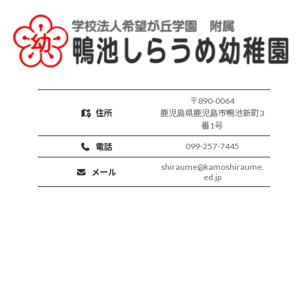
活
動
〒890-0064
住所
鹿児島県鹿児島市鴨池新町3
番1号
099-257-7445
電話
shiraume@kamoshiraume.
メール
ed.jp