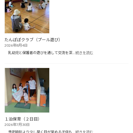
たんぽぽクラブ（プール遊び）
2026年8月4日
:
乳幼児と保護者の遊びを通して交流を深…
続きを読む
た
ん
ぽ
ぽ
ク
ラ
ブ
（プ
ー
ル
遊
び）
１泊保育（２日目）
2026年7月30日
:
予定時刻より少し早く目が覚める子供も…
続きを読む