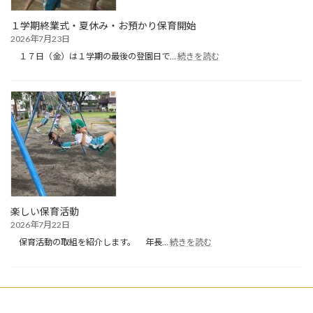
１学期終業式・夏休み・お預かり保育開始
2026年7月23日
:
１７日（金）は１学期の最後の登園日で…
続きを読む
１
学
期
終
業
式・
夏
休
み・
お
預
か
楽しい保育活動
り
2026年7月22日
保
:
育
保育活動の取組を紹介します。 年長…
続きを読む
楽
開
し
始
い
保
育