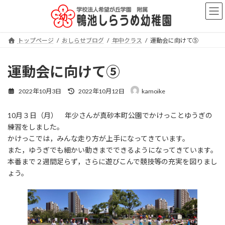
コ
ナ
ン
ビ
テ
ゲ
ン
ー
トップページ
おしらせブログ
年中クラス
運動会に向けて⑤
ツ
シ
へ
ョ
ス
ン
運動会に向けて⑤
キ
に
ッ
移
最
2022年10月3日
2022年10月12日
kamoike
プ
動
終
更
10月３日（月） 年少さんが真砂本町公園でかけっことゆうぎの
新
日
練習をしました。
時
かけっこでは，みんな走り方が上手になってきています。
:
また，ゆうぎでも細かい動きまでできるようになってきています。
本番まで２週間足らず，さらに遊びこんで競技等の充実を図りまし
ょう。