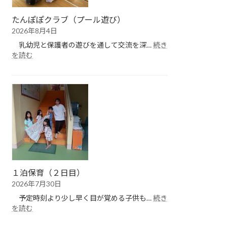
たんぽぽクラブ（プール遊び）
2026年8月4日
乳幼児と保護者の遊びを通して交流を深…
続き
:
を読む
た
ん
ぽ
ぽ
ク
ラ
ブ
（プ
ー
ル
遊
１泊保育（２日目）
び）
2026年7月30日
予定時刻より少し早く目が覚める子供も…
続き
:
を読む
１
泊