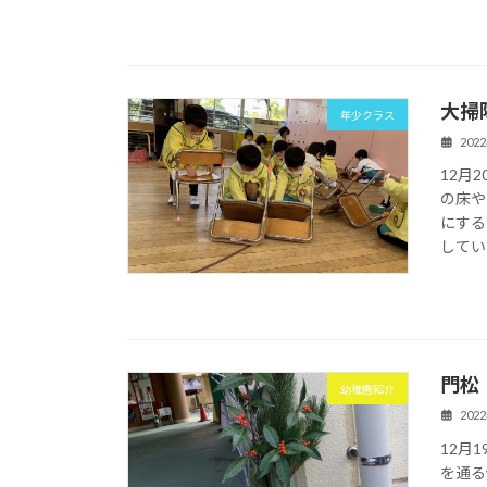
大掃
年少クラス
202
12月
の床や
にする
してい
門松
幼稚園紹介
202
12月
を通る