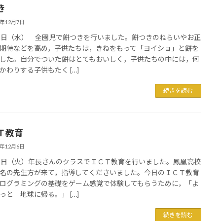
き
2年12月7日
７日（水） 全園児で餅つきを行いました。餅つきのねらいやお正
期待などを高め，子供たちは，きねをもって「ヨイショ」と餅を
した。自分でついた餅はとてもおいしく，子供たちの中には，何
かわりする子供もたく […]
続きを読む
Ｔ教育
2年12月6日
６日（火）年長さんのクラスでＩＣＴ教育を行いました。鳳凰高校
名の先生方が来て，指導してくださいました。今日のＩＣＴ教育
ログラミングの基礎をゲーム感覚で体験してもらうために，「よ
っと 地球に帰る。」 […]
続きを読む