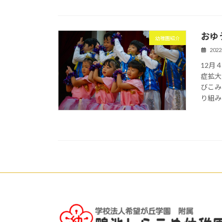
おゆ
幼稚園紹介
202
12月
症拡大
びこみ
り組み