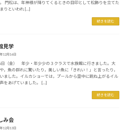
。 門松は、年神様が降りてくるときの目印として松飾りを立てた
まりといわれ […]
続きを読む
館見学
2年12月16日
16日（金） 年少・年少少の３クラスで水族館に行きました。大
や，魚の群れに驚いたり，美しい魚に「きれい！」と言ったり，
いました。イルカショーでは，プールから空中に跳ね上がるイル
声をあげていました。 […]
続きを読む
しみ会
2年12月13日