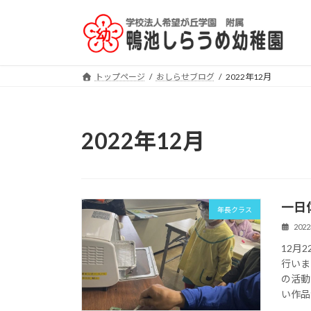
コ
ナ
ン
ビ
テ
ゲ
ン
ー
ツ
シ
トップページ
おしらせブログ
2022年12月
へ
ョ
ス
ン
キ
に
2022年12月
ッ
移
プ
動
一日
年長クラス
202
12月
行いま
の活動
い作品