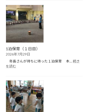
保
育
（２
日
目）
1泊保育（１日目）
2026年7月29日
年長さんが待ちに待った１泊保育 本…
続き
:
を読む
1
泊
保
育
（１
日
目）