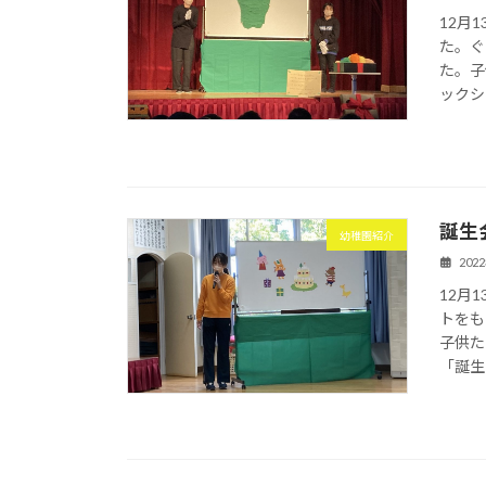
12月
た。ぐ
た。子
ックシ
誕生
幼稚園紹介
202
12月
トをも
子供た
「誕生