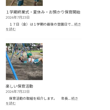
１学期終業式・夏休み・お預かり保育開始
2026年7月23日
１７日（金）は１学期の最後の登園日で…
続き
:
を読む
１
学
期
終
業
式・
夏
休
み・
お
預
楽しい保育活動
か
2026年7月22日
り
保
保育活動の取組を紹介します。 年長…
続き
育
:
を読む
開
楽