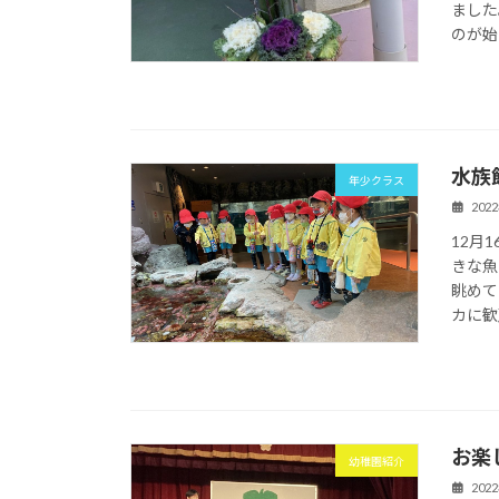
ました
のが始
水族
年少クラス
202
12月
きな魚
眺めて
カに歓
お楽
幼稚園紹介
202