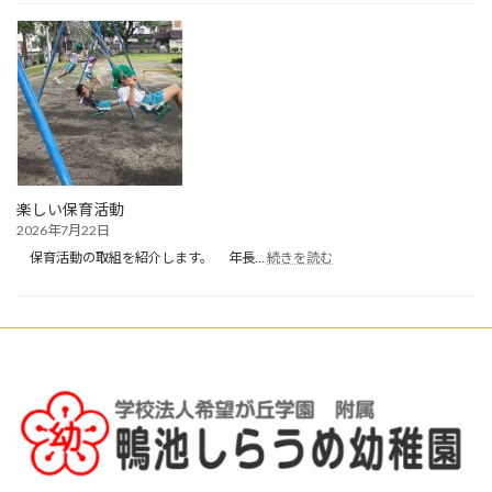
期
終
業
式・
夏
休
み・
お
預
か
楽しい保育活動
り
2026年7月22日
保
:
育
保育活動の取組を紹介します。 年長…
続きを読む
楽
開
し
始
い
保
育
活
動