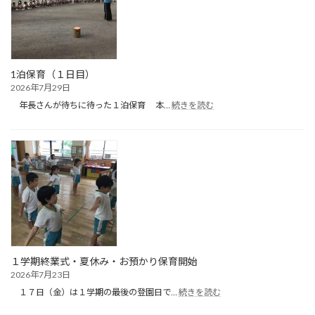
目）
1泊保育（１日目）
2026年7月29日
:
年長さんが待ちに待った１泊保育 本…
続きを読む
1
泊
保
育
（１
日
目）
１学期終業式・夏休み・お預かり保育開始
2026年7月23日
:
１７日（金）は１学期の最後の登園日で…
続きを読む
１
学