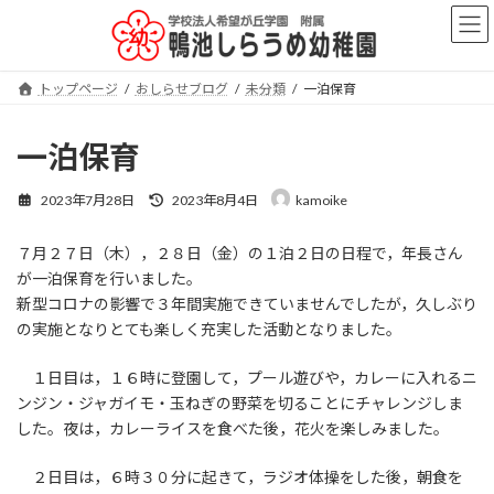
コ
ナ
ン
ビ
テ
ゲ
ン
ー
トップページ
おしらせブログ
未分類
一泊保育
ツ
シ
へ
ョ
ス
ン
一泊保育
キ
に
ッ
移
最
2023年7月28日
2023年8月4日
kamoike
プ
動
終
更
７月２７日（木），２８日（金）の１泊２日の日程で，年長さん
新
日
が一泊保育を行いました。
時
新型コロナの影響で３年間実施できていませんでしたが，久しぶり
:
の実施となりとても楽しく充実した活動となりました。
１日目は，１６時に登園して，プール遊びや，カレーに入れるニ
ンジン・ジャガイモ・玉ねぎの野菜を切ることにチャレンジしま
した。夜は，カレーライスを食べた後，花火を楽しみました。
２日目は，６時３０分に起きて，ラジオ体操をした後，朝食を