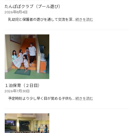
たんぽぽクラブ（プール遊び）
2026年8月4日
:
乳幼児と保護者の遊びを通して交流を深…
続きを読む
た
ん
ぽ
ぽ
ク
ラ
ブ
（プ
ー
ル
遊
び）
１泊保育（２日目）
2026年7月30日
:
予定時刻より少し早く目が覚める子供も…
続きを読む
１
泊
保
育
（２
日