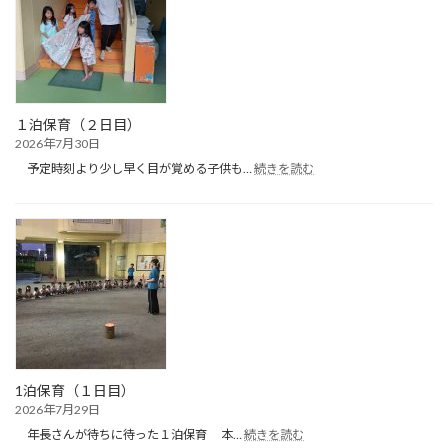
ラ
ブ
（プ
ー
ル
遊
び）
１泊保育（２日目）
2026年7月30日
:
予定時刻より少し早く目が覚める子供も…
続きを読む
１
泊
保
育
（２
日
目）
1泊保育（１日目）
2026年7月29日
:
年長さんが待ちに待った１泊保育 本…
続きを読む
1