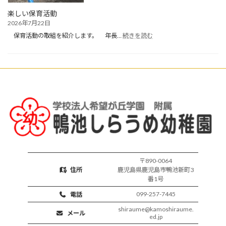
か
楽しい保育活動
り
2026年7月22日
保
:
育
保育活動の取組を紹介します。 年長…
続きを読む
楽
開
し
始
い
保
育
活
動
〒890-0064
住所
鹿児島県鹿児島市鴨池新町3
番1号
099-257-7445
電話
shiraume@kamoshiraume.
メール
ed.jp