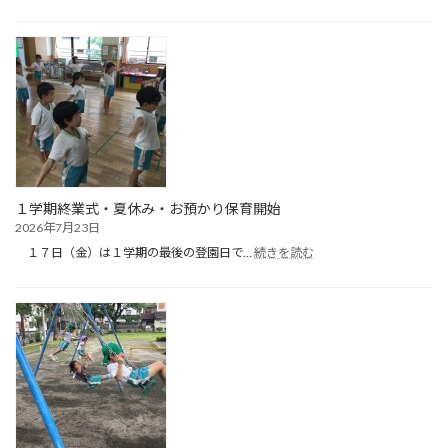
泊
保
育
（１
日
目）
１学期終業式・夏休み・お預かり保育開始
2026年7月23日
:
１７日（金）は１学期の最後の登園日で…
続きを読む
１
学
期
終
業
式・
夏
休
み・
お
預