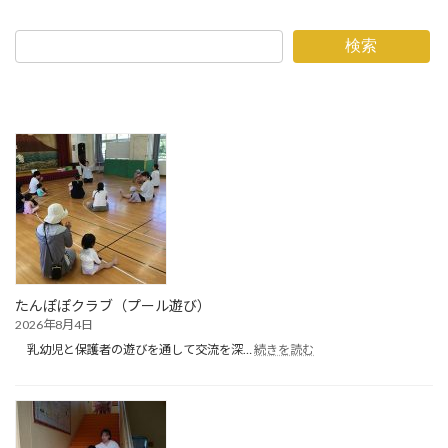
検索
たんぽぽクラブ（プール遊び）
2026年8月4日
:
乳幼児と保護者の遊びを通して交流を深…
続きを読む
た
ん
ぽ
ぽ
ク