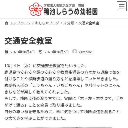
コ
ナ
ン
ビ
テ
ゲ
ン
ー
トップページ
おしらせブログ
未分類
交通安全教室
ツ
シ
へ
ョ
ス
ン
交通安全教室
キ
に
ッ
移
最
2023年10月4日
2023年10月6日
kamoike
プ
動
終
更
10月４日（水）に交通安全教室を行いました。
新
日
鹿児島市安心安全課の安心安全教育指導員の方々から道路で気を
時
付けることや横断歩道の渡り方などを指導していただきました。
:
腹話術人形の「こうちゃん・いちごちゃん」やパペットのにゃん
きちなどが楽しく教えてくれました。
そして，横断歩道の渡り方では，実際に「右・左・右を見て，手を
挙げて渡る」ことを全員で取り組みました。
自分の尊い命を守るために，車に気をつけて横断歩道を渡ること
の大切さを学ぶことができました。