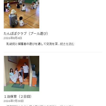
たんぽぽクラブ（プール遊び）
2026年8月4日
:
乳幼児と保護者の遊びを通して交流を深…
続きを読む
た
ん
ぽ
ぽ
ク
ラ
ブ
（プ
ー
ル
遊
び）
１泊保育（２日目）
2026年7月30日