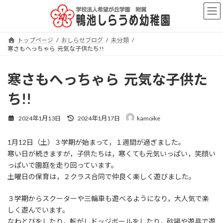
コ
ナ
ン
ビ
テ
ゲ
ン
ー
トップページ
おしらせブログ
未分類
ツ
シ
寒さもへっちゃら 元気な子供たち!!
へ
ョ
ス
ン
キ
に
寒さもへっちゃら 元気な子供た
ッ
移
プ
動
ち!!
最
2024年1月13日
2024年1月17日
kamoike
終
更
1月12日（土）３学期が始まって，１週間が過ぎました。
新
日
寒い日が続きますが，子供たちは，寒くても元気いっぱい，笑顔い
時
っぱいで園庭を走り回っています。
:
土曜日の保育は，２クラス合同で仲良く楽しく遊びました。
３学期からスクーターや三輪車も遊べるようになり，大人気で楽
しく遊んでいます。
なわとびをしたり，転がしドッジボールをしたり，砂場や遊具で遊