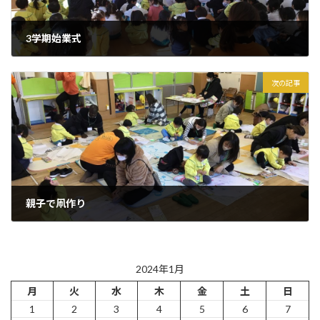
3学期始業式
2024年1月9日
次の記事
親子で凧作り
2024年1月16日
2024年1月
月
火
水
木
金
土
日
1
2
3
4
5
6
7