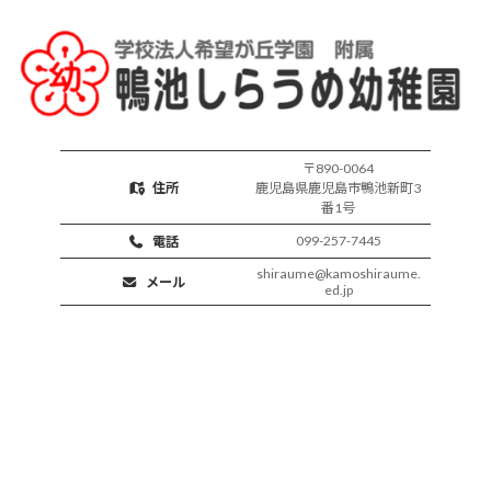
活
動
〒890-0064
住所
鹿児島県鹿児島市鴨池新町3
番1号
099-257-7445
電話
shiraume@kamoshiraume.
メール
ed.jp