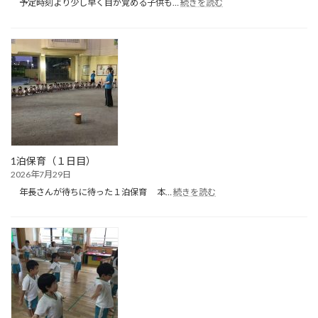
:
予定時刻より少し早く目が覚める子供も…
続きを読む
１
泊
保
育
（２
日
目）
1泊保育（１日目）
2026年7月29日
:
年長さんが待ちに待った１泊保育 本…
続きを読む
1
泊
保
育
（１
日
目）