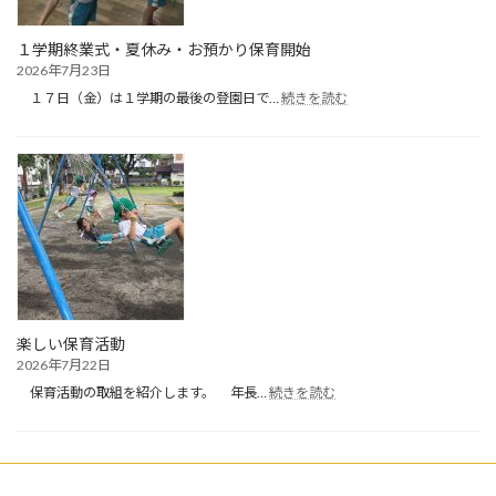
１学期終業式・夏休み・お預かり保育開始
2026年7月23日
:
１７日（金）は１学期の最後の登園日で…
続きを読む
１
学
期
終
業
式・
夏
休
み・
お
預
か
楽しい保育活動
り
2026年7月22日
保
:
育
保育活動の取組を紹介します。 年長…
続きを読む
楽
開
し
始
い
保
育