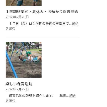
１学期終業式・夏休み・お預かり保育開始
2026年7月23日
１７日（金）は１学期の最後の登園日で…
続き
:
を読む
１
学
期
終
業
式・
夏
休
み・
お
預
楽しい保育活動
か
2026年7月22日
り
保
保育活動の取組を紹介します。 年長…
続き
育
:
を読む
開
楽