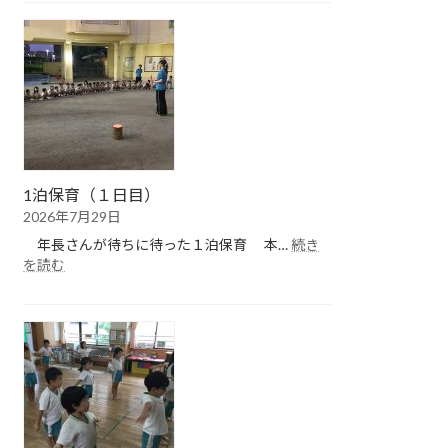
保
育
（２
日
目）
1泊保育（１日目）
2026年7月29日
年長さんが待ちに待った１泊保育 本…
続き
:
を読む
1
泊
保
育
（１
日
目）