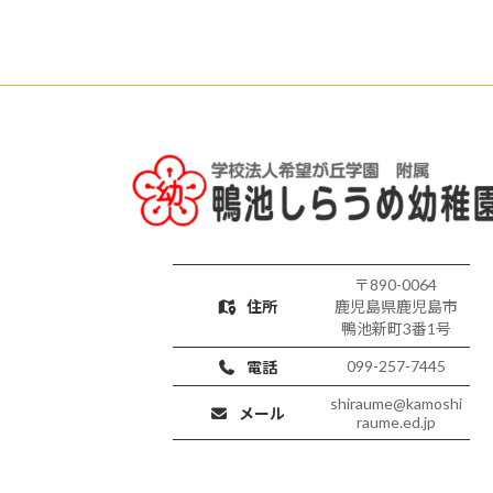
〒890-0064
住所
鹿児島県鹿児島市
鴨池新町3番1号
099-257-7445
電話
shiraume@kamoshi
メール
raume.ed.jp