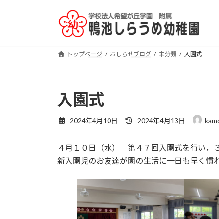
コ
ナ
ン
ビ
テ
ゲ
ン
ー
ツ
シ
トップページ
おしらせブログ
未分類
入園式
へ
ョ
ス
ン
キ
に
入園式
ッ
移
プ
動
最
2024年4月10日
2024年4月13日
kamo
終
更
４月１０日（水） 第４７回入園式を行い，
新
日
新入園児のお友達が園の生活に一日も早く慣
時
: