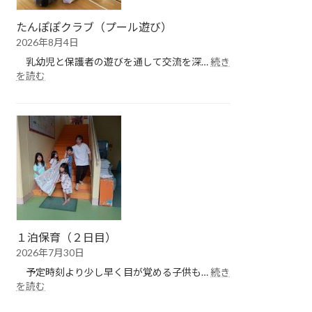
たんぽぽクラブ（プール遊び）
2026年8月4日
乳幼児と保護者の遊びを通して交流を深…
続き
:
を読む
た
ん
ぽ
ぽ
ク
ラ
ブ
（プ
ー
ル
遊
１泊保育（２日目）
び）
2026年7月30日
予定時刻より少し早く目が覚める子供も…
続き
:
を読む
１
泊