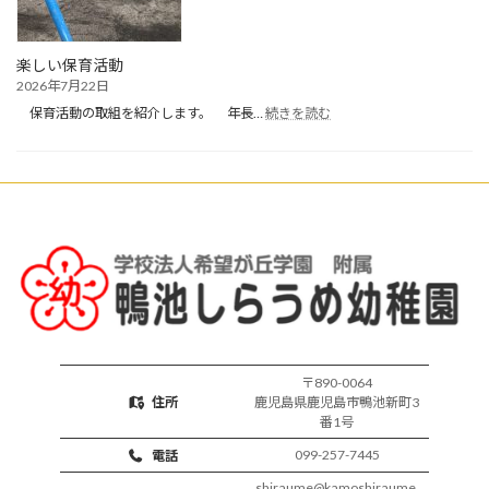
お
預
か
楽しい保育活動
り
2026年7月22日
保
:
育
保育活動の取組を紹介します。 年長…
続きを読む
楽
開
し
始
い
保
育
活
動
〒890-0064
住所
鹿児島県鹿児島市鴨池新町3
番1号
099-257-7445
電話
shiraume@kamoshiraume.