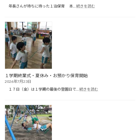
:
年長さんが待ちに待った１泊保育 本…
続きを読む
1
泊
保
育
（１
日
目）
１学期終業式・夏休み・お預かり保育開始
2026年7月23日
:
１７日（金）は１学期の最後の登園日で…
続きを読む
１
学
期
終
業
式・
夏
休
み・