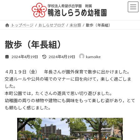
コ
ナ
ン
ビ
テ
ゲ
ン
ー
トップページ
おしらせブログ
未分類
散歩（年長組）
ツ
シ
へ
ョ
ス
ン
散歩（年長組）
キ
に
ッ
移
最
2024年4月19日
2024年4月19日
kamoike
プ
動
終
更
４月１９日（金） 年長さんが園外保育で散歩に出かけました。
新
日
交通ルールや公共の場でのマナーに目を向けて，楽しく過ごしま
時
した。
:
本町公園では，たくさんの遊具で思い切り遊びました。
幼稚園の周りの植物や建物にも興味をもって楽しむ姿があり，とて
も頼もしく感じました。