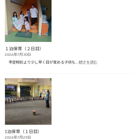
ぽ
ク
ラ
ブ
（プ
ー
ル
遊
び）
１泊保育（２日目）
2026年7月30日
:
予定時刻より少し早く目が覚める子供も…
続きを読む
１
泊
保
育
（２
日
目）
1泊保育（１日目）
2026年7月29日