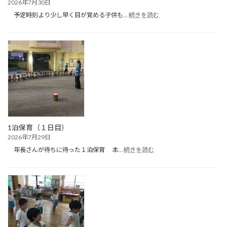
2026年7月30日
:
予定時刻より少し早く目が覚める子供も…
続きを読む
１
泊
保
育
（２
日
目）
1泊保育（１日目）
2026年7月29日
:
年長さんが待ちに待った１泊保育 本…
続きを読む
1
泊
保
育
（１
日
目）