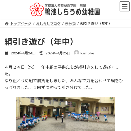
コ
ナ
ン
ビ
テ
ゲ
ン
ー
トップページ
おしらせブログ
未分類
綱引き遊び（年中）
ツ
シ
へ
ョ
ス
ン
綱引き遊び（年中）
キ
に
ッ
移
最
2024年4月24日
2024年4月25日
kamoike
プ
動
終
更
４月２４日（水） 年中組の子供たちが綱引きをして遊びまし
新
日
た。
時
ゆり組とうめ組で勝負をしました。みんなで力を合わせて綱をひ
:
っぱりました。１回ずつ勝って引き分けでした。