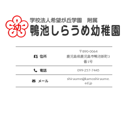
育
活
動
〒890-0064
住所
鹿児島県鹿児島市鴨池新町3
番1号
099-257-7445
電話
shiraume@kamoshiraume.
メール
ed.jp