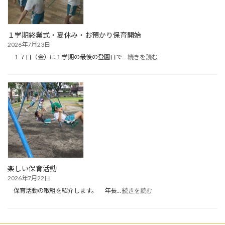
１学期終業式・夏休み・お預かり保育開始
2026年7月23日
:
１７日（金）は１学期の最後の登園日で…
続きを読む
１
学
期
終
業
式・
夏
休
み・
お
預
か
楽しい保育活動
り
2026年7月22日
保
:
育
保育活動の取組を紹介します。 年長…
続きを読む
楽
開
し
始
い
保