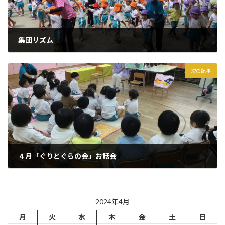
集団リズム
2024年4月22日
次の記事
４月「ぐりとぐらの会」お話会
2024年4月25日
2024年4月
月
火
水
木
金
土
日