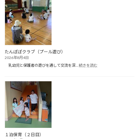
たんぽぽクラブ（プール遊び）
2026年8月4日
:
乳幼児と保護者の遊びを通して交流を深…
続きを読む
た
ん
ぽ
ぽ
ク
ラ
ブ
（プ
ー
ル
遊
び）
１泊保育（２日目）