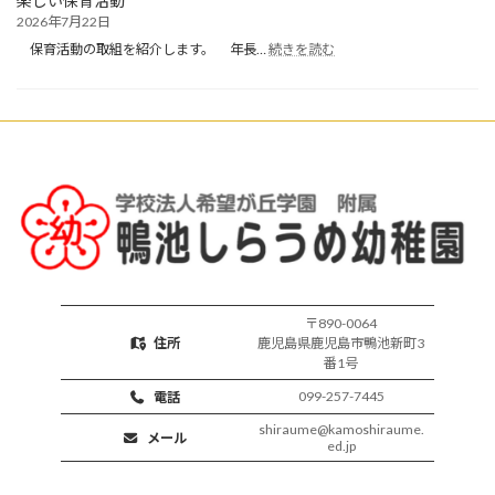
楽しい保育活動
り
2026年7月22日
保
:
育
保育活動の取組を紹介します。 年長…
続きを読む
楽
開
し
始
い
保
育
活
動
〒890-0064
住所
鹿児島県鹿児島市鴨池新町3
番1号
099-257-7445
電話
shiraume@kamoshiraume.
メール
ed.jp