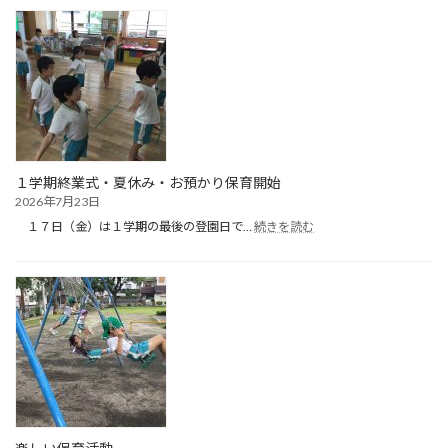
保
育
（１
日
目）
１学期終業式・夏休み・お預かり保育開始
2026年7月23日
:
１７日（金）は１学期の最後の登園日で…
続きを読む
１
学
期
終
業
式・
夏
休
み・
お
預
か