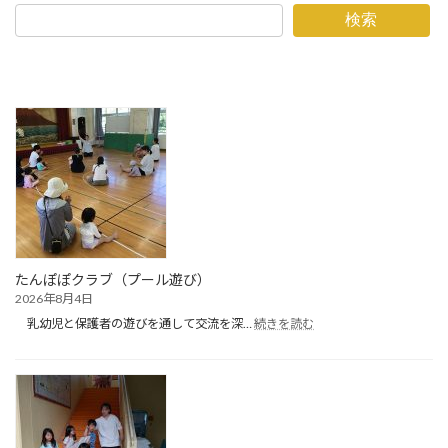
検索
たんぽぽクラブ（プール遊び）
2026年8月4日
:
乳幼児と保護者の遊びを通して交流を深…
続きを読む
た
ん
ぽ
ぽ
ク
ラ
ブ