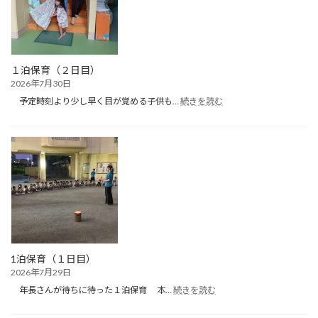
（プ
ー
ル
遊
び）
１泊保育（２日目）
2026年7月30日
:
予定時刻より少し早く目が覚める子供も…
続きを読む
１
泊
保
育
（２
日
目）
1泊保育（１日目）
2026年7月29日
:
年長さんが待ちに待った１泊保育 本…
続きを読む
1
泊