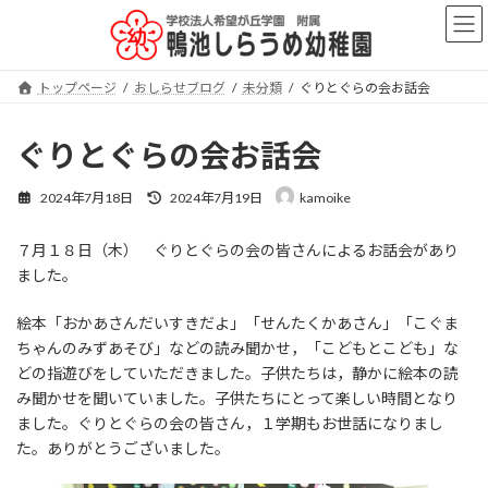
コ
ナ
ン
ビ
テ
ゲ
ン
ー
トップページ
おしらせブログ
未分類
ぐりとぐらの会お話会
ツ
シ
へ
ョ
ス
ン
ぐりとぐらの会お話会
キ
に
ッ
移
最
2024年7月18日
2024年7月19日
kamoike
プ
動
終
更
７月１８日（木） ぐりとぐらの会の皆さんによるお話会があり
新
日
ました。
時
:
絵本「おかあさんだいすきだよ」「せんたくかあさん」「こぐま
ちゃんのみずあそび」などの読み聞かせ，「こどもとこども」な
どの指遊びをしていただきました。子供たちは，静かに絵本の読
み聞かせを聞いていました。子供たちにとって楽しい時間となり
ました。ぐりとぐらの会の皆さん，１学期もお世話になりまし
た。ありがとうございました。