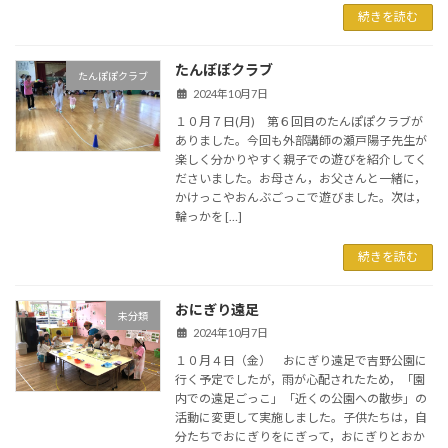
続きを読む
たんぽぽクラブ
たんぽぽクラブ
2024年10月7日
１０月７日(月) 第６回目のたんぽぽクラブが
ありました。今回も外部講師の瀬戸陽子先生が
楽しく分かりやすく親子での遊びを紹介してく
ださいました。お母さん，お父さんと一緒に，
かけっこやおんぶごっこで遊びました。次は，
輪っかを […]
続きを読む
おにぎり遠足
未分類
2024年10月7日
１０月４日（金） おにぎり遠足で吉野公園に
行く予定でしたが，雨が心配されたため，「園
内での遠足ごっこ」「近くの公園への散歩」の
活動に変更して実施しました。子供たちは，自
分たちでおにぎりをにぎって，おにぎりとおか