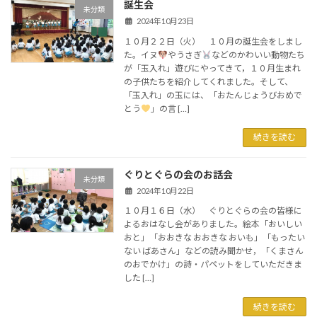
誕生会
未分類
2024年10月23日
１０月２２日（火） １０月の誕生会をしまし
た。イヌ
やうさぎ
などのかわいい動物たち
が「玉入れ」遊びにやってきて，１０月生まれ
の子供たちを紹介してくれました。そして、
「玉入れ」の玉には、「おたんじょうびおめで
とう
」の言 […]
続きを読む
ぐりとぐらの会のお話会
未分類
2024年10月22日
１０月１６日（水） ぐりとぐらの会の皆様に
よるおはなし会がありました。絵本「おいしい
おと」「おおきな おおきな おいも」「もったい
ない ばあさん」などの読み聞かせ，「くまさん
のおでかけ」の詩・パペットをしていただきま
した […]
続きを読む