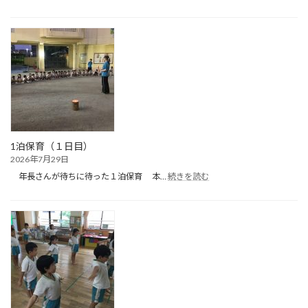
１
泊
保
育
（２
日
目）
1泊保育（１日目）
2026年7月29日
:
年長さんが待ちに待った１泊保育 本…
続きを読む
1
泊
保
育
（１
日
目）