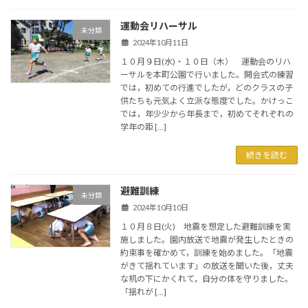
運動会リハーサル
未分類
2024年10月11日
１０月９日(水)・１０日（木） 運動会のリハ
ーサルを本町公園で行いました。開会式の練習
では，初めての行進でしたが，どのクラスの子
供たちも元気よく立派な態度でした。かけっこ
では，年少少から年長まで，初めてそれぞれの
学年の距 […]
続きを読む
避難訓練
未分類
2024年10月10日
１０月８日(火) 地震を想定した避難訓練を実
施しました。園内放送で地震が発生したときの
約束事を確かめて，訓練を始めました。「地震
がきて揺れています」の放送を聞いた後，丈夫
な机の下にかくれて，自分の体を守りました。
「揺れが […]