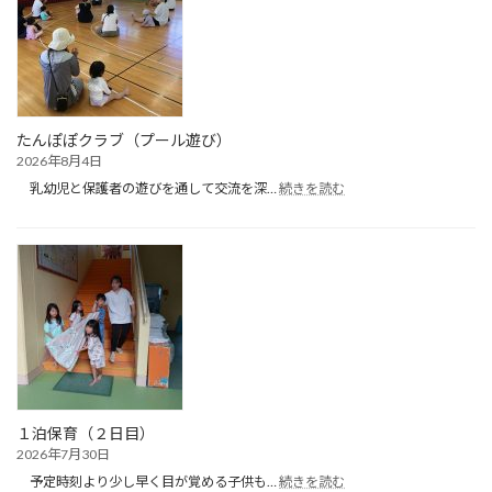
たんぽぽクラブ（プール遊び）
2026年8月4日
:
乳幼児と保護者の遊びを通して交流を深…
続きを読む
た
ん
ぽ
ぽ
ク
ラ
ブ
（プ
ー
ル
遊
び）
１泊保育（２日目）
2026年7月30日
:
予定時刻より少し早く目が覚める子供も…
続きを読む