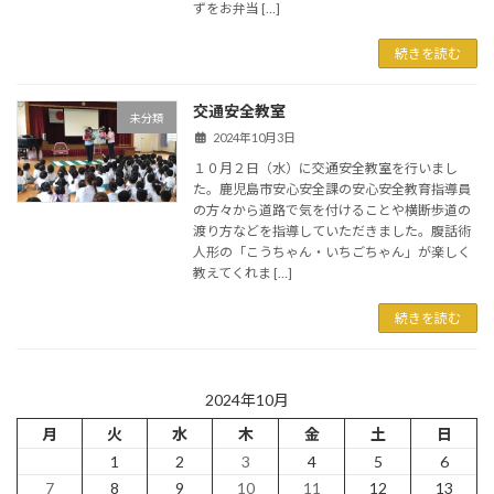
ずをお弁当 […]
続きを読む
交通安全教室
未分類
2024年10月3日
１０月２日（水）に交通安全教室を行いまし
た。鹿児島市安心安全課の安心安全教育指導員
の方々から道路で気を付けることや横断歩道の
渡り方などを指導していただきました。腹話術
人形の「こうちゃん・いちごちゃん」が楽しく
教えてくれま […]
続きを読む
2024年10月
月
火
水
木
金
土
日
1
2
3
4
5
6
7
8
9
10
11
12
13