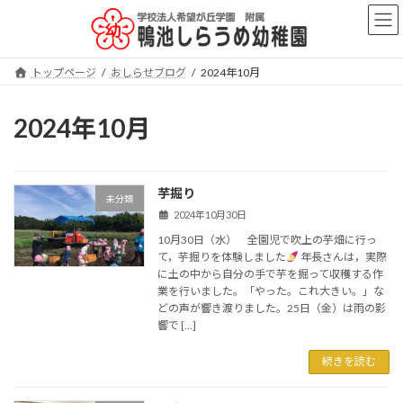
コ
ナ
ン
ビ
テ
ゲ
ン
ー
トップページ
おしらせブログ
2024年10月
ツ
シ
へ
ョ
ス
ン
2024年10月
キ
に
ッ
移
プ
動
芋掘り
未分類
2024年10月30日
10月30日（水） 全園児で吹上の芋畑に行っ
て，芋掘りを体験しました
年長さんは，実際
に土の中から自分の手で芋を掘って収穫する作
業を行いました。「やった。これ大きい。」な
どの声が響き渡りました。25日（金）は雨の影
響で […]
続きを読む