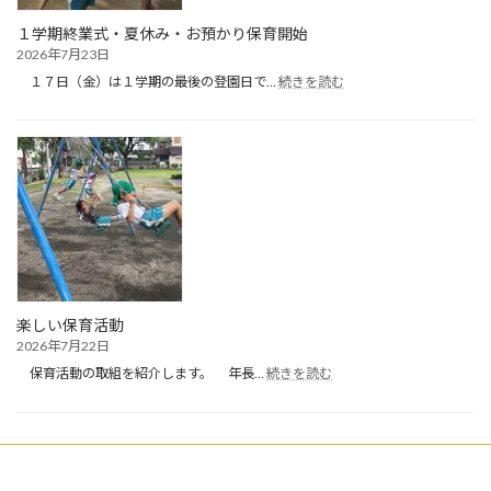
１学期終業式・夏休み・お預かり保育開始
2026年7月23日
:
１７日（金）は１学期の最後の登園日で…
続きを読む
１
学
期
終
業
式・
夏
休
み・
お
預
か
楽しい保育活動
り
2026年7月22日
保
:
育
保育活動の取組を紹介します。 年長…
続きを読む
楽
開
し
始
い
保
育
活