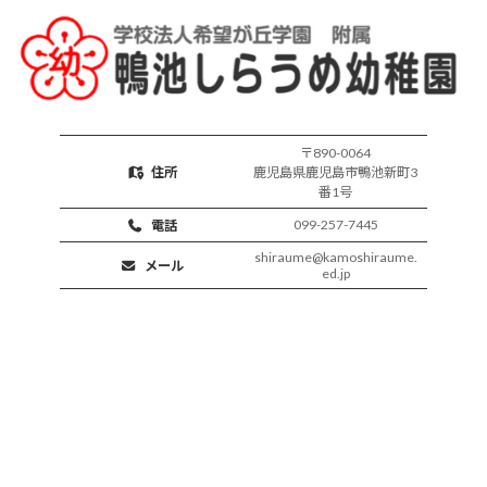
動
〒890-0064
住所
鹿児島県鹿児島市鴨池新町3
番1号
099-257-7445
電話
shiraume@kamoshiraume.
メール
ed.jp