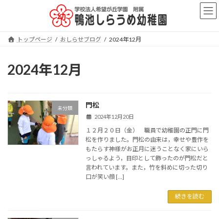
コ
ナ
ン
ビ
テ
ゲ
ン
ー
トップページ
おしらせブログ
2024年12月
ツ
シ
へ
ョ
ス
ン
2024年12月
キ
に
ッ
移
プ
動
門松
未分類
2024年12月20日
１２月２０日（金） 職員で幼稚園の正門に門
松を作りました。門松の由来は，幸せや豊作を
もたらす神様がお正月に迷うことなく家にいら
っしゃるよう，目印として飾ったのが門松だと
言われています。また，竹を斜めに切った切り
口が笑い顔 […]
続きを読む