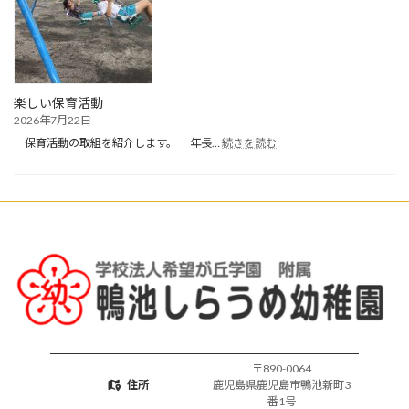
夏
休
み・
お
預
か
楽しい保育活動
り
2026年7月22日
保
:
育
保育活動の取組を紹介します。 年長…
続きを読む
楽
開
し
始
い
保
育
活
動
〒890-0064
住所
鹿児島県鹿児島市鴨池新町3
番1号