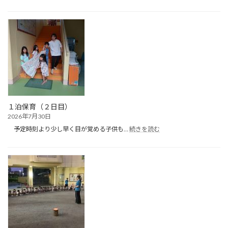
た
ん
ぽ
ぽ
ク
ラ
ブ
（プ
ー
ル
遊
び）
１泊保育（２日目）
2026年7月30日
:
予定時刻より少し早く目が覚める子供も…
続きを読む
１
泊
保
育
（２
日
目）