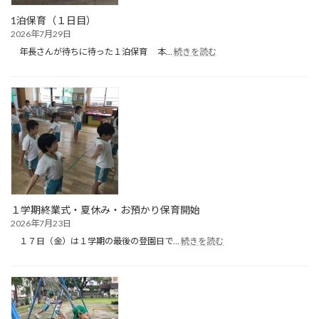
1泊保育（１日目）
2026年7月29日
:
年長さんが待ちに待った１泊保育 本…
続きを読む
1
泊
保
育
（１
日
目）
１学期終業式・夏休み・お預かり保育開始
2026年7月23日
:
１７日（金）は１学期の最後の登園日で…
続きを読む
１
学
期
終
業
式・