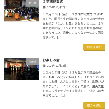
２学期終業式
未分類
2024年12月20日
１２月２０日（金） ２学期の終業式が行われ
ました。園長先生の話の後，各クラスの代表の
お友達が『なかよし賞』をもらいました。２学
期の途中に新しく来られた先生やお友達の紹介
もありました。最後に，みんなで元気よく園歌
を歌って， […]
続きを読む
お楽しみ会
未分類
2024年12月18日
１２月１７日（火）１２月生まれの誕生会の
後，お楽しみ会を行いました。「ぐりとぐらの
会」のお母さん方による劇や手遊び，歌遊びが
ありました。「ぐりとぐら」の劇に，園長先生
もカエル役でサプライズ登場し，子供たちは大
喜びでした。 […]
続きを読む