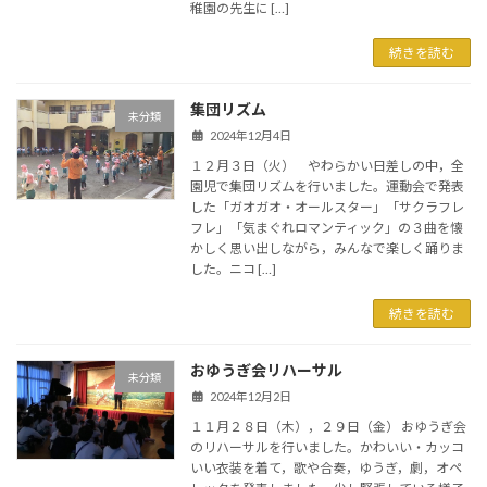
稚園の先生に […]
続きを読む
集団リズム
未分類
2024年12月4日
１２月３日（火） やわらかい日差しの中，全
園児で集団リズムを行いました。運動会で発表
した「ガオガオ・オールスター」「サクラフレ
フレ」「気まぐれロマンティック」の３曲を懐
かしく思い出しながら，みんなで楽しく踊りま
した。ニコ […]
続きを読む
おゆうぎ会リハーサル
未分類
2024年12月2日
１１月２８日（木），２９日（金） おゆうぎ会
のリハーサルを行いました。かわいい・カッコ
いい衣装を着て，歌や合奏，ゆうぎ，劇，オペ