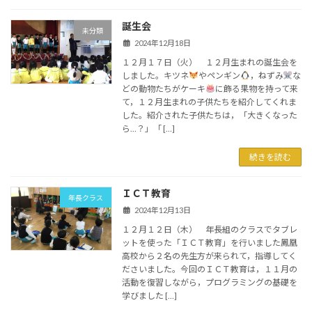
誕生会
未分類
2024年12月18日
１２月１７日（火） １２月生まれの誕生会を
しました。キツネ
やペンギン
，ねずみ
な
どの動物たちがケーキ
に飾る果物を持って来
て，１２月生まれの子供たちを紹介してくれま
した。紹介された子供たちは，「大きくなった
ら…？」「 […]
続きを読む
ＩＣＴ教育
年長クラス
2024年12月13日
１２月１２日（木） 年長組のクラスでタブレ
ットを使った「ＩＣＴ教育」を行いました鳳凰
高校から２名の先生方が来られて，指導してく
ださいました。今回のＩＣＴ教育は，１１月の
活動を復習しながら，プログラミングの基礎を
学びました […]