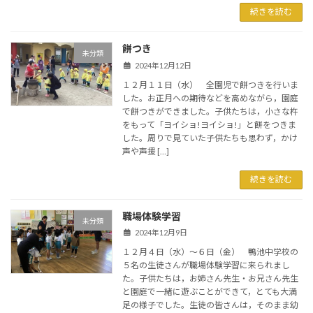
続きを読む
餅つき
未分類
2024年12月12日
１２月１１日（水） 全園児で餅つきを行いま
した。お正月への期待などを高めながら，園庭
で餅つきができました。子供たちは，小さな杵
をもって「ヨイショ!ヨイショ!」と餅をつきま
した。周りで見ていた子供たちも思わず，かけ
声や声援 […]
続きを読む
職場体験学習
未分類
2024年12月9日
１２月４日（水）～６日（金） 鴨池中学校の
５名の生徒さんが職場体験学習に来られまし
た。子供たちは，お姉さん先生・お兄さん先生
と園庭で一緒に遊ぶことができて，とても大満
足の様子でした。生徒の皆さんは，そのまま幼