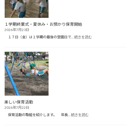
１学期終業式・夏休み・お預かり保育開始
2026年7月23日
:
１７日（金）は１学期の最後の登園日で…
続きを読む
１
学
期
終
業
式・
夏
休
み・
お
預
か
楽しい保育活動
り
2026年7月22日
保
:
育
保育活動の取組を紹介します。 年長…
続きを読む
楽
開
し
始
い