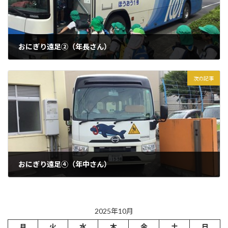
おにぎり遠足②（年長さん）
2025年10月9日
次の記事
おにぎり遠足④（年中さん）
2025年10月9日
2025年10月
月
火
水
木
金
土
日