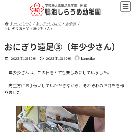
コ
ナ
ン
ビ
テ
ゲ
ン
ー
トップページ
おしらせブログ
未分類
ツ
シ
おにぎり遠足③（年少少さん）
へ
ョ
ス
ン
キ
に
おにぎり遠足③（年少少さん）
ッ
移
プ
動
最
2025年10月9日
2025年10月9日
kamoike
終
更
年少少さんは、この日をとても楽しみにしていました。
新
日
時
先生方にお手伝いしていただきながら、それぞれのお弁当を作
:
りました。