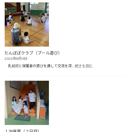
たんぽぽクラブ（プール遊び）
2026年8月4日
:
乳幼児と保護者の遊びを通して交流を深…
続きを読む
た
ん
ぽ
ぽ
ク
ラ
ブ
（プ
ー
ル
遊
び）
１泊保育（２日目）