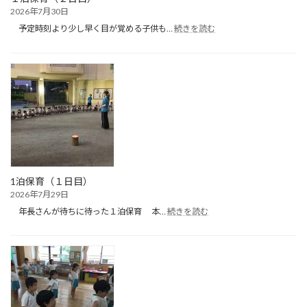
2026年7月30日
:
予定時刻より少し早く目が覚める子供も…
続きを読む
１
泊
保
育
（２
日
目）
1泊保育（１日目）
2026年7月29日
:
年長さんが待ちに待った１泊保育 本…
続きを読む
1
泊
保
育
（１
日
目）