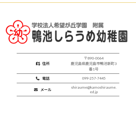
保
育
活
動
〒890-0064
住所
鹿児島県鹿児島市鴨池新町3
番1号
099-257-7445
電話
shiraume@kamoshiraume.
メール
ed.jp