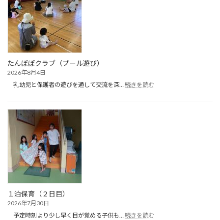
たんぽぽクラブ（プール遊び）
2026年8月4日
:
乳幼児と保護者の遊びを通して交流を深…
続きを読む
た
ん
ぽ
ぽ
ク
ラ
ブ
（プ
ー
ル
遊
び）
１泊保育（２日目）
2026年7月30日
:
予定時刻より少し早く目が覚める子供も…
続きを読む