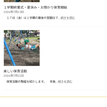
１学期終業式・夏休み・お預かり保育開始
2026年7月23日
:
１７日（金）は１学期の最後の登園日で…
続きを読む
１
学
期
終
業
式・
夏
休
み・
お
預
か
楽しい保育活動
り
2026年7月22日
保
:
育
保育活動の取組を紹介します。 年長…
続きを読む
楽
開
し
始
い
保
育
活