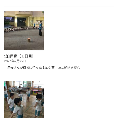
１
泊
保
育
（２
日
目）
1泊保育（１日目）
2026年7月29日
:
年長さんが待ちに待った１泊保育 本…
続きを読む
1
泊
保
育
（１
日
目）