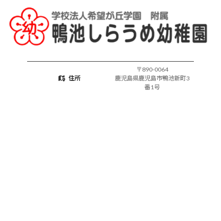
動
〒890-0064
住所
鹿児島県鹿児島市鴨池新町3
番1号
099-257-7445
電話
shiraume@kamoshiraume.
メール
ed.jp