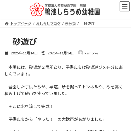
コ
ナ
ン
ビ
テ
ゲ
ン
ー
トップページ
おしらせブログ
未分類
砂遊び
ツ
シ
へ
ョ
ス
ン
砂遊び
キ
に
ッ
移
最
2025年11月14日
2025年11月14日
kamoike
プ
動
終
更
本園には、砂場が２箇所あり、子供たちは砂場遊びを存分に楽
新
日
しんでいます。
時
:
登園した子供たちが、早速、砂を掘ってトンネルや、砂を高く
積み上げて砂山を使っていました。
そこに水を流して完成！
子供たちから「やった！」の大歓声があがりました。