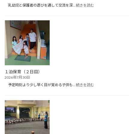
:
乳幼児と保護者の遊びを通して交流を深…
続きを読む
た
ん
ぽ
ぽ
ク
ラ
ブ
（プ
ー
ル
遊
び）
１泊保育（２日目）
2026年7月30日
:
予定時刻より少し早く目が覚める子供も…
続きを読む
１
泊
保
育
（２
日
目）