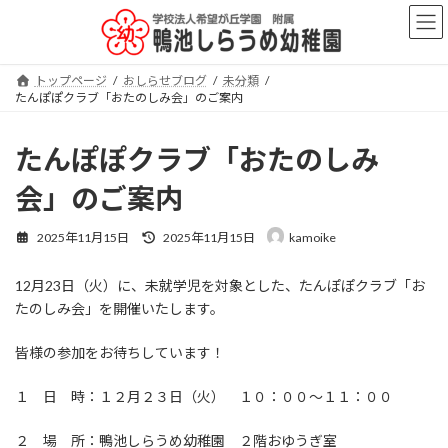
コ
ナ
ン
ビ
テ
ゲ
ン
ー
トップページ
おしらせブログ
未分類
ツ
シ
たんぽぽクラブ「おたのしみ会」のご案内
へ
ョ
ス
ン
キ
に
たんぽぽクラブ「おたのしみ
ッ
移
プ
動
会」のご案内
最
2025年11月15日
2025年11月15日
kamoike
終
更
12月23日（火）に、未就学児を対象とした、たんぽぽクラブ「お
新
日
たのしみ会」を開催いたします。
時
:
皆様の参加をお待ちしています！
１ 日 時：１２月２３日（火） １０：００～１１：００
２ 場 所：鴨池しらうめ幼稚園 ２階おゆうぎ室