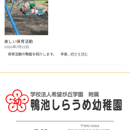
業
式・
夏
休
み・
お
預
か
楽しい保育活動
り
2026年7月22日
保
:
育
保育活動の取組を紹介します。 年長…
続きを読む
楽
開
し
始
い
保
育
活
動
〒890-0064