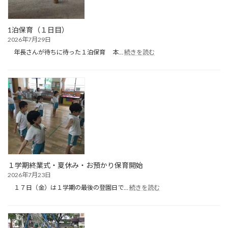
1泊保育（１日目）
2026年7月29日
:
年長さんが待ちに待った１泊保育 本…
続きを読む
1
泊
保
育
（１
日
目）
１学期終業式・夏休み・お預かり保育開始
2026年7月23日
:
１７日（金）は１学期の最後の登園日で…
続きを読む
１
学
期
終