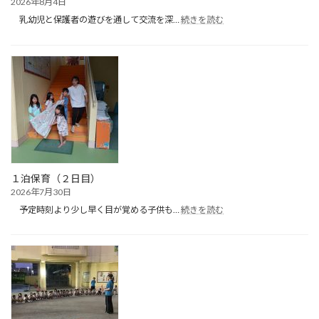
2026年8月4日
:
乳幼児と保護者の遊びを通して交流を深…
続きを読む
た
ん
ぽ
ぽ
ク
ラ
ブ
（プ
ー
ル
遊
び）
１泊保育（２日目）
2026年7月30日
:
予定時刻より少し早く目が覚める子供も…
続きを読む
１
泊
保
育
（２
日
目）