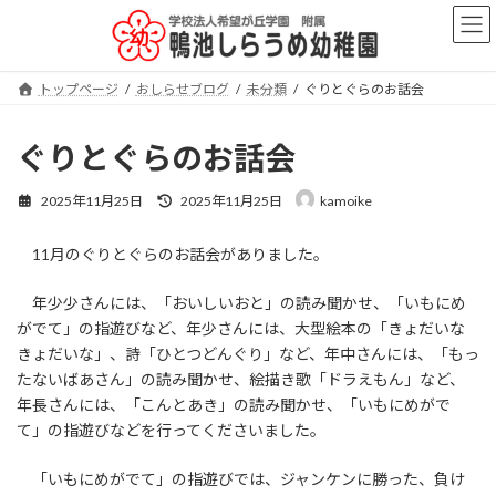
コ
ナ
ン
ビ
テ
ゲ
ン
ー
トップページ
おしらせブログ
未分類
ぐりとぐらのお話会
ツ
シ
へ
ョ
ス
ン
ぐりとぐらのお話会
キ
に
ッ
移
最
2025年11月25日
2025年11月25日
kamoike
プ
動
終
更
11月のぐりとぐらのお話会がありました。
新
日
時
年少少さんには、「おいしいおと」の読み聞かせ、「いもにめ
:
がでて」の指遊びなど、年少さんには、大型絵本の「きょだいな
きょだいな」、詩「ひとつどんぐり」など、年中さんには、「もっ
たないばあさん」の読み聞かせ、絵描き歌「ドラえもん」など、
年長さんには、「こんとあき」の読み聞かせ、「いもにめがで
て」の指遊びなどを行ってくださいました。
「いもにめがでて」の指遊びでは、ジャンケンに勝った、負け