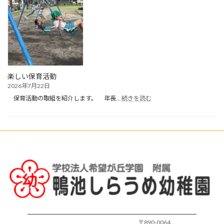
業
式・
夏
休
み・
お
預
か
楽しい保育活動
り
2026年7月22日
保
:
育
保育活動の取組を紹介します。 年長…
続きを読む
楽
開
し
始
い
保
育
活
動
〒890-0064