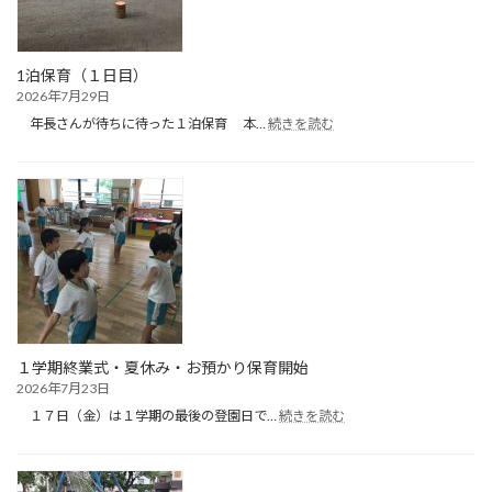
1泊保育（１日目）
2026年7月29日
:
年長さんが待ちに待った１泊保育 本…
続きを読む
1
泊
保
育
（１
日
目）
１学期終業式・夏休み・お預かり保育開始
2026年7月23日
:
１７日（金）は１学期の最後の登園日で…
続きを読む
１
学
期
終