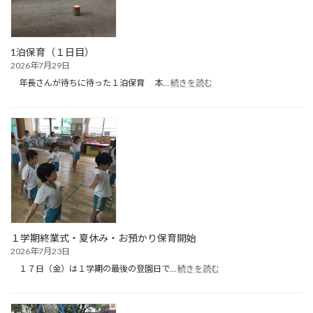
1泊保育（１日目）
2026年7月29日
:
年長さんが待ちに待った１泊保育 本…
続きを読む
1
泊
保
育
（１
日
目）
１学期終業式・夏休み・お預かり保育開始
2026年7月23日
:
１７日（金）は１学期の最後の登園日で…
続きを読む
１
学
期