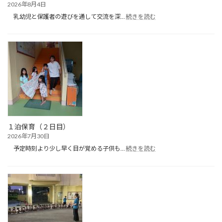
2026年8月4日
:
乳幼児と保護者の遊びを通して交流を深…
続きを読む
た
ん
ぽ
ぽ
ク
ラ
ブ
（プ
ー
ル
遊
び）
１泊保育（２日目）
2026年7月30日
:
予定時刻より少し早く目が覚める子供も…
続きを読む
１
泊
保
育
（２
日
目）