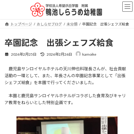
コ
ナ
ン
ビ
テ
ゲ
ン
ー
トップページ
おしらせブログ
未分類
卒園記念 出張シェフズ給食
ツ
シ
へ
ョ
ス
ン
卒園記念 出張シェフズ給食
キ
に
ッ
移
最
2026年2月25日
2026年2月26日
kamoike
プ
動
終
更
鹿児島サンロイヤルホテルの天川伸也料理長さんが、社会貢献
新
日
活動の一環として、また、年長さんの卒園記念事業として「出張
時
シェフズ給食」を本園で行ってくださいました。
:
本園と鹿児島サンロイヤルホテルがコラボした食育及びキャリ
ア教育をねらいとした特別企画です。