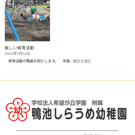
終
業
式・
夏
休
み・
お
預
か
楽しい保育活動
り
2026年7月22日
保
:
育
保育活動の取組を紹介します。 年長…
続きを読む
楽
開
し
始
い
保
育
活
動