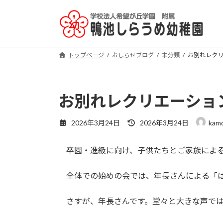
コ
ナ
ン
ビ
テ
ゲ
ン
ー
ツ
シ
トップページ
おしらせブログ
未分類
お別れレク
へ
ョ
ス
ン
キ
に
お別れレクリエーショ
ッ
移
プ
動
最
2026年3月24日
2026年3月24日
kamo
終
更
卒園・進級に向け、子供たちとご家族による
新
日
時
全体での始めの会では、年長さんによる「は
:
さすが、年長さんです。堂々と大きな声では