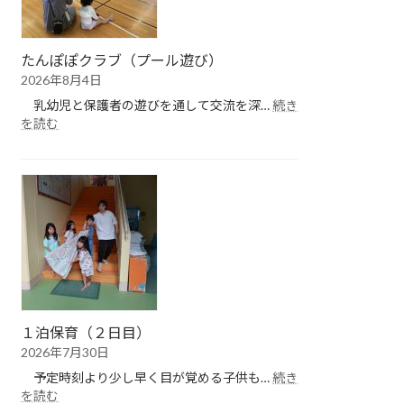
たんぽぽクラブ（プール遊び）
2026年8月4日
乳幼児と保護者の遊びを通して交流を深…
続き
:
を読む
た
ん
ぽ
ぽ
ク
ラ
ブ
（プ
ー
ル
遊
１泊保育（２日目）
び）
2026年7月30日
予定時刻より少し早く目が覚める子供も…
続き
:
を読む