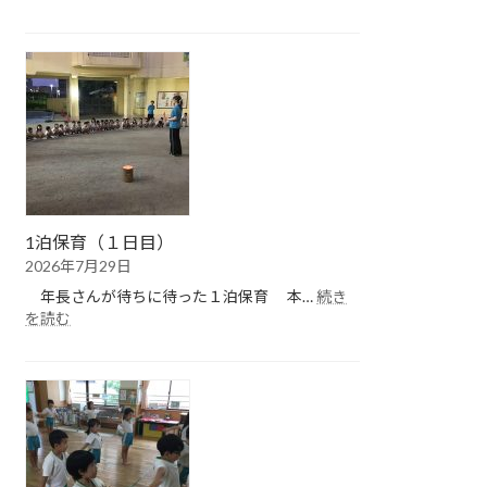
１
泊
保
育
（２
日
目）
1泊保育（１日目）
2026年7月29日
年長さんが待ちに待った１泊保育 本…
続き
:
を読む
1
泊
保
育
（１
日
目）