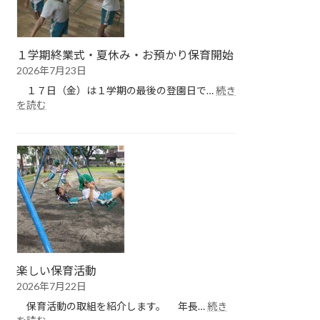
１学期終業式・夏休み・お預かり保育開始
2026年7月23日
１７日（金）は１学期の最後の登園日で…
続き
:
を読む
１
学
期
終
業
式・
夏
休
み・
お
預
楽しい保育活動
か
2026年7月22日
り
保
保育活動の取組を紹介します。 年長…
続き
育
: