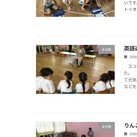
いです
トイオ
英語
未分類
202
スコッ
た。 
て元気
などを
りん
未分類
202