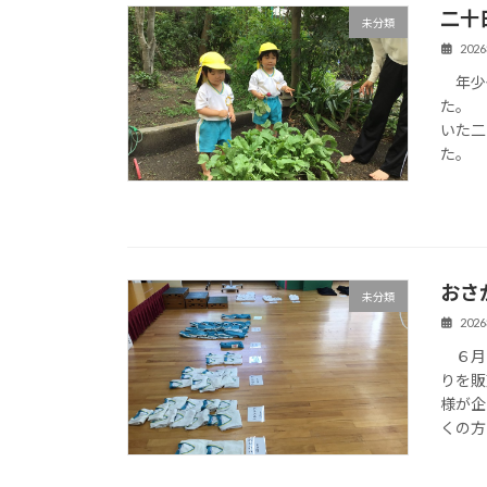
二十
未分類
202
年少少
た。 
いた二
た。 
おさ
未分類
202
６月１
りを販
様が企
くの方