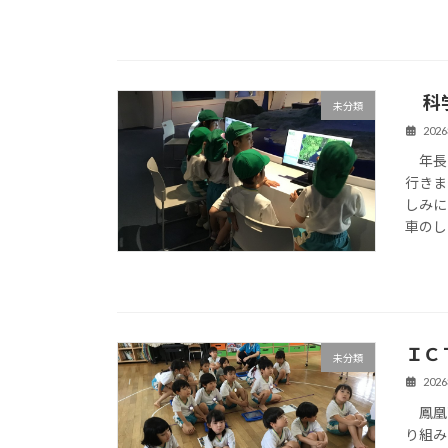
科学
未分類
202
年長さ
行きま
しみに
車のし
ＩＣ
未分類
202
鳳凰高
り組み