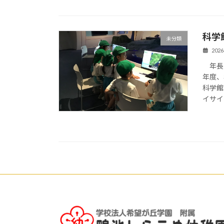
科学
未分類
202
年長
年度、
科学館
イサイ