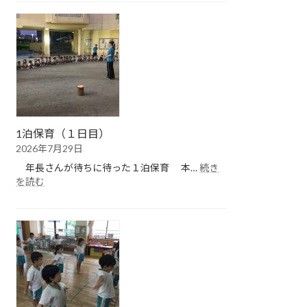
保
育
（２
日
目）
1泊保育（１日目）
2026年7月29日
年長さんが待ちに待った１泊保育 本…
続き
:
を読む
1
泊
保
育
（１
日
目）