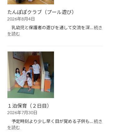
たんぽぽクラブ（プール遊び）
2026年8月4日
乳幼児と保護者の遊びを通して交流を深…
続き
:
を読む
た
ん
ぽ
ぽ
ク
ラ
ブ
（プ
ー
ル
遊
１泊保育（２日目）
び）
2026年7月30日
予定時刻より少し早く目が覚める子供も…
続き
:
を読む
１
泊