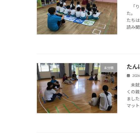
「りん
た。 
たちは
読み聞
たん
未分類
202
未就
くの親
ました
マット