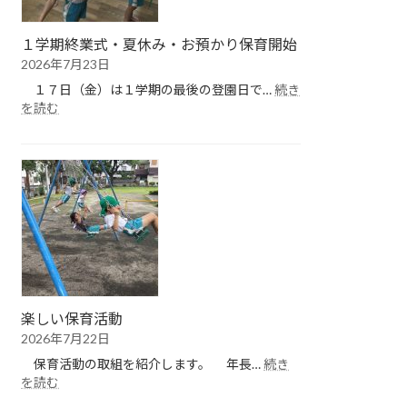
１学期終業式・夏休み・お預かり保育開始
2026年7月23日
１７日（金）は１学期の最後の登園日で…
続き
:
を読む
１
学
期
終
業
式・
夏
休
み・
お
預
楽しい保育活動
か
2026年7月22日
り
保
保育活動の取組を紹介します。 年長…
続き
育
:
を読む
開
楽