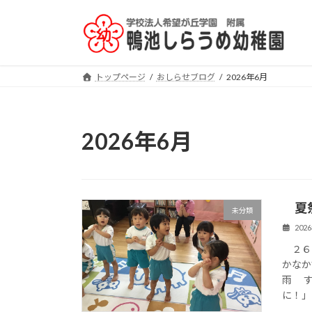
コ
ナ
ン
ビ
テ
ゲ
ン
ー
ツ
シ
トップページ
おしらせブログ
2026年6月
へ
ョ
ス
ン
キ
に
2026年6月
ッ
移
プ
動
夏祭
未分類
202
２６
かなか
雨 す
に！」