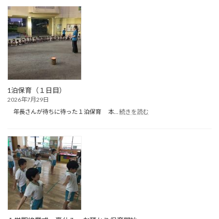
保
育
（２
日
目）
1泊保育（１日目）
2026年7月29日
:
年長さんが待ちに待った１泊保育 本…
続きを読む
1
泊
保
育
（１
日
目）