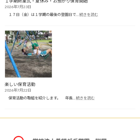
１学期終業式・夏休み・お預かり保育開始
2026年7月23日
:
１７日（金）は１学期の最後の登園日で…
続きを読む
１
学
期
終
業
式・
夏
休
み・
お
預
か
楽しい保育活動
り
2026年7月22日
保
:
育
保育活動の取組を紹介します。 年長…
続きを読む
楽
開
し
始
い
保
育
活
動