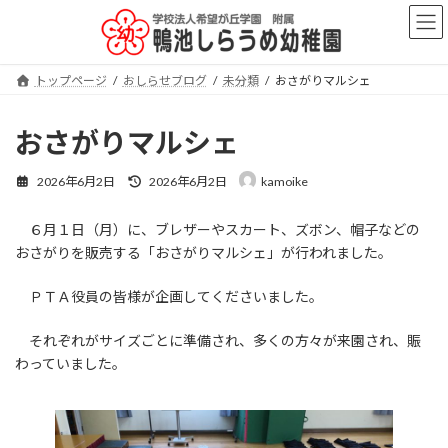
コ
ナ
ン
ビ
テ
ゲ
ン
ー
トップページ
おしらせブログ
未分類
おさがりマルシェ
ツ
シ
へ
ョ
ス
ン
おさがりマルシェ
キ
に
ッ
移
最
2026年6月2日
2026年6月2日
kamoike
プ
動
終
更
６月１日（月）に、ブレザーやスカート、ズボン、帽子などの
新
日
おさがりを販売する「おさがりマルシェ」が行われました。
時
:
ＰＴＡ役員の皆様が企画してくださいました。
それぞれがサイズごとに準備され、多くの方々が来園され、賑
わっていました。