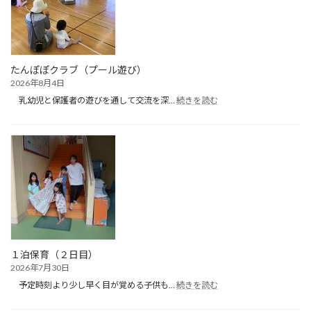
たんぽぽクラブ（プール遊び）
2026年8月4日
:
乳幼児と保護者の遊びを通して交流を深…
続きを読む
た
ん
ぽ
ぽ
ク
ラ
ブ
（プ
ー
ル
遊
び）
１泊保育（２日目）
2026年7月30日
:
予定時刻より少し早く目が覚める子供も…
続きを読む
１
泊