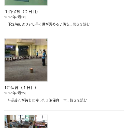
遊
び）
１泊保育（２日目）
2026年7月30日
:
予定時刻より少し早く目が覚める子供も…
続きを読む
１
泊
保
育
（２
日
目）
1泊保育（１日目）
2026年7月29日
:
年長さんが待ちに待った１泊保育 本…
続きを読む
1
泊
保
育
（１