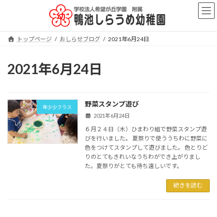
コ
ナ
ン
ビ
テ
ゲ
ン
ー
トップページ
おしらせブログ
2021年6月24日
ツ
シ
へ
ョ
ス
ン
2021年6月24日
キ
に
ッ
移
プ
動
野菜スタンプ遊び
年少少クラス
2021年6月24日
６月２４日（木）ひまわり組で野菜スタンプ遊
びを行いました。 夏祭りで使ううちわに野菜に
色をつけてスタンプして遊びました。 色とりど
りのとてもきれいなうちわができ上がりまし
た。夏祭りがとても待ち遠しいです。
続きを読む