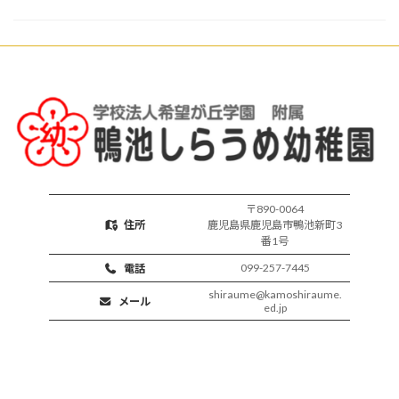
楽
開
し
始
い
保
育
活
動
〒890-0064
住所
鹿児島県鹿児島市鴨池新町3
番1号
099-257-7445
電話
shiraume@kamoshiraume.
メール
ed.jp