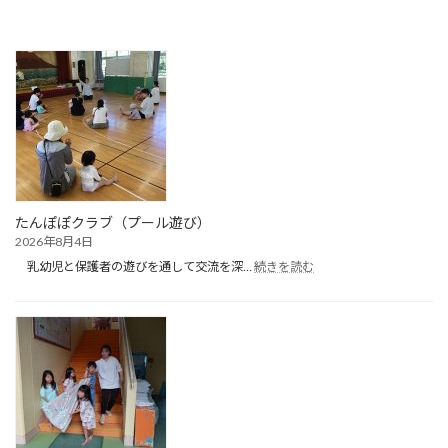
たんぽぽクラブ（プール遊び）
2026年8月4日
:
乳幼児と保護者の遊びを通して交流を深…
続きを読む
た
ん
ぽ
ぽ
ク
ラ
ブ
（プ
ー
ル