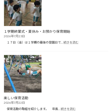
日
目）
１学期終業式・夏休み・お預かり保育開始
2026年7月23日
:
１７日（金）は１学期の最後の登園日で…
続きを読む
１
学
期
終
業
式・
夏
休
み・
お
預
か
楽しい保育活動
り
2026年7月22日
保
:
育
保育活動の取組を紹介します。 年長…
続きを読む