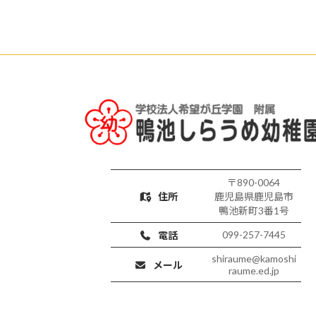
〒890-0064
住所
鹿児島県鹿児島市
鴨池新町3番1号
099-257-7445
電話
shiraume@kamoshi
メール
raume.ed.jp