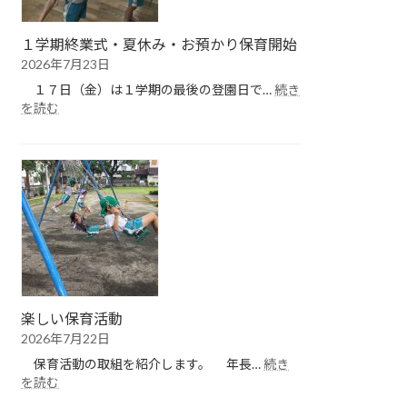
１学期終業式・夏休み・お預かり保育開始
2026年7月23日
１７日（金）は１学期の最後の登園日で…
続き
:
を読む
１
学
期
終
業
式・
夏
休
み・
お
預
楽しい保育活動
か
2026年7月22日
り
保
保育活動の取組を紹介します。 年長…
続き
育
:
を読む
開
楽