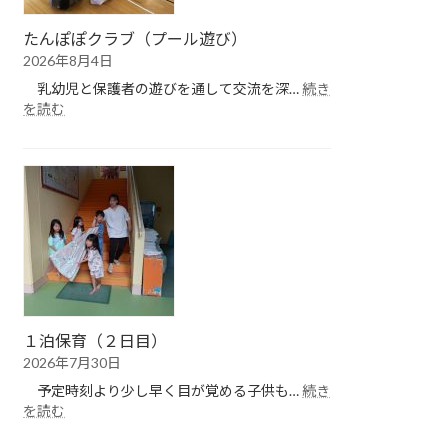
たんぽぽクラブ（プール遊び）
2026年8月4日
乳幼児と保護者の遊びを通して交流を深…
続き
:
を読む
た
ん
ぽ
ぽ
ク
ラ
ブ
（プ
ー
ル
遊
１泊保育（２日目）
び）
2026年7月30日
予定時刻より少し早く目が覚める子供も…
続き
:
を読む
１
泊