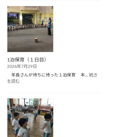
保
育
（２
日
目）
1泊保育（１日目）
2026年7月29日
年長さんが待ちに待った１泊保育 本…
続き
:
を読む
1
泊
保
育
（１
日
目）