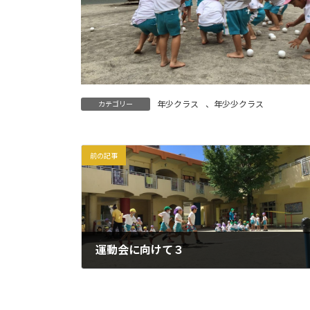
年少クラス
、
年少少クラス
カテゴリー
前の記事
運動会に向けて３
2021年9月10日