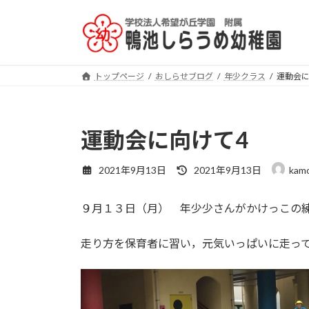
コ
ナ
ン
ビ
テ
ゲ
ン
ー
ツ
シ
トップページ
おしらせブログ
年少クラス
運動会に
へ
ョ
ス
ン
キ
に
運動会に向けて4
ッ
移
プ
動
最
2021年9月13日
2021年9月13日
kamo
終
更
９月１３日（月） 年少少さんがかけっこの
新
日
時
走り方を保育者に習い，元気いっぱいに走っ
: