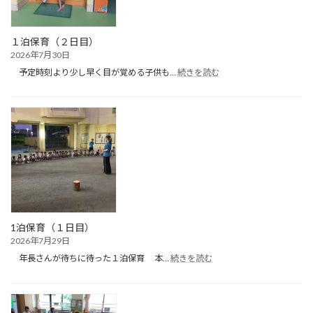
ル
遊
び）
１泊保育（２日目）
2026年7月30日
:
予定時刻より少し早く目が覚める子供も…
続きを読む
１
泊
保
育
（２
日
目）
1泊保育（１日目）
2026年7月29日
:
年長さんが待ちに待った１泊保育 本…
続きを読む
1
泊
保
育