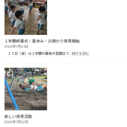
（１
日
目）
１学期終業式・夏休み・お預かり保育開始
2026年7月23日
:
１７日（金）は１学期の最後の登園日で…
続きを読む
１
学
期
終
業
式・
夏
休
み・
お
預
か
楽しい保育活動
り
2026年7月22日
保