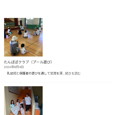
たんぽぽクラブ（プール遊び）
2026年8月4日
:
乳幼児と保護者の遊びを通して交流を深…
続きを読む
た
ん
ぽ
ぽ
ク
ラ
ブ
（プ
ー