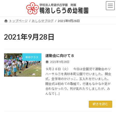
コ
ナ
ン
ビ
テ
ゲ
ン
ー
トップページ
おしらせブログ
2021年9月28日
ツ
シ
へ
ョ
ス
ン
2021年9月28日
キ
に
ッ
移
プ
動
運動会に向けて８
年中クラス
2021年9月28日
９月２８日（火） 今日は全園児で運動会のリ
ハーサル①を真砂本町公園で行いました。 開会
式，全学年のかけっこ，玉入れを行いました。
開会式は初めての取組で，行進もなかなか足が
合わなかったり，列が乱れたりしましたが，み
んなで […]
続きを読む