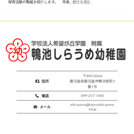
:
育
保育活動の取組を紹介します。 年長…
続きを読む
楽
開
し
始
い
保
育
活
動
〒890-0064
住所
鹿児島県鹿児島市鴨池新町3
番1号
099-257-7445
電話
shiraume@kamoshiraume.
メール
ed.jp