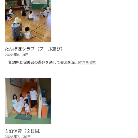
たんぽぽクラブ（プール遊び）
2026年8月4日
:
乳幼児と保護者の遊びを通して交流を深…
続きを読む
た
ん
ぽ
ぽ
ク
ラ
ブ
（プ
ー
ル
遊
び）
１泊保育（２日目）
2026年7月30日