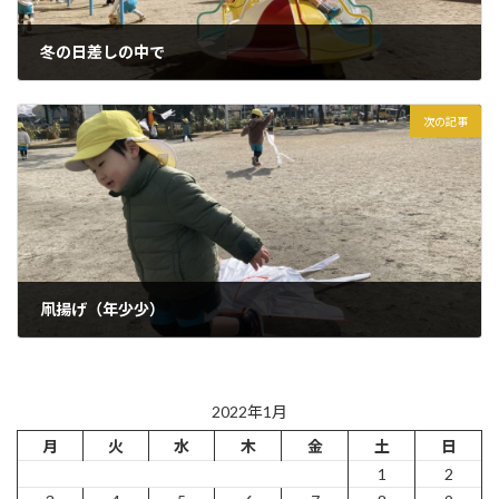
冬の日差しの中で
2022年1月14日
次の記事
凧揚げ（年少少）
2022年1月20日
2022年1月
月
火
水
木
金
土
日
1
2