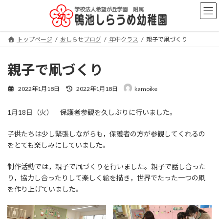
コ
ナ
ン
ビ
テ
ゲ
ン
ー
トップページ
おしらせブログ
年中クラス
親子で凧づくり
ツ
シ
へ
ョ
ス
ン
親子で凧づくり
キ
に
ッ
移
最
2022年1月18日
2022年1月18日
kamoike
プ
動
終
更
1月18日（火） 保護者参観を久しぶりに行いました。
新
日
時
子供たちは少し緊張しながらも，保護者の方が参観してくれるの
:
をとても楽しみにしていました。
制作活動では，親子で凧づくりを行いました。親子で話し合った
り，協力し合ったりして楽しく絵を描き，世界でたった一つの凧
を作り上げていました。