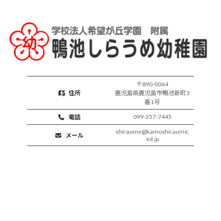
育
活
動
〒890-0064
住所
鹿児島県鹿児島市鴨池新町3
番1号
099-257-7445
電話
shiraume@kamoshiraume.
メール
ed.jp