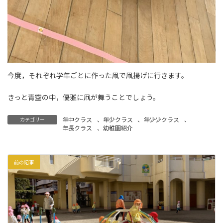
今度，それぞれ学年ごとに作った凧で凧揚げに行きます。
きっと青空の中，優雅に凧が舞うことでしょう。
年中クラス
、
年少クラス
、
年少少クラス
、
カテゴリー
年長クラス
、
幼稚園紹介
前の記事