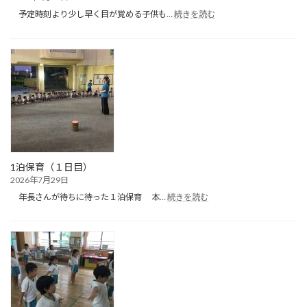
:
予定時刻より少し早く目が覚める子供も…
続きを読む
１
泊
保
育
（２
日
目）
1泊保育（１日目）
2026年7月29日
:
年長さんが待ちに待った１泊保育 本…
続きを読む
1
泊
保
育
（１
日
目）