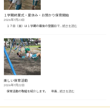
１学期終業式・夏休み・お預かり保育開始
2026年7月23日
:
１７日（金）は１学期の最後の登園日で…
続きを読む
１
学
期
終
業
式・
夏
休
み・
お
預
か
楽しい保育活動
り
2026年7月22日
保
:
育
保育活動の取組を紹介します。 年長…
続きを読む
楽
開
し
始
い
保