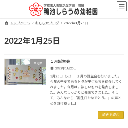
コ
ナ
ン
ビ
テ
ゲ
ン
ー
トップページ
おしらせブログ
2022年1月25日
ツ
シ
へ
ョ
ス
ン
2022年1月25日
キ
に
ッ
移
プ
動
１月誕生会
未分類
2022年1月25日
1月25日（火） １月の誕生会を行いました。
今年の干支であるトラが子供たちを紹介してく
れました。今月は，欲しいものを発表しまし
た。みんなしっかりと発表できました。そし
て，みんなから「誕生日おめでとう。」の声と
心を受け取っ […]
続きを読む