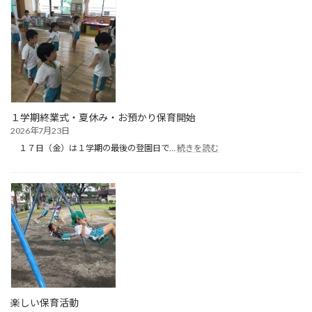
育
（１
日
目）
１学期終業式・夏休み・お預かり保育開始
2026年7月23日
:
１７日（金）は１学期の最後の登園日で…
続きを読む
１
学
期
終
業
式・
夏
休
み・
お
預
か
楽しい保育活動
り