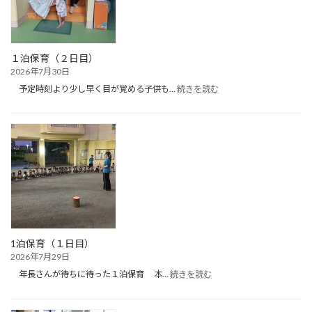
（プ
ー
ル
遊
び）
１泊保育（２日目）
2026年7月30日
:
予定時刻より少し早く目が覚める子供も…
続きを読む
１
泊
保
育
（２
日
目）
1泊保育（１日目）
2026年7月29日
:
年長さんが待ちに待った１泊保育 本…
続きを読む
1
泊
保