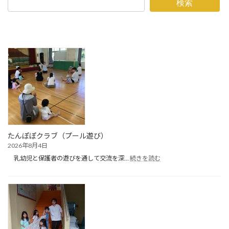
検索
たんぽぽクラブ（プール遊び）
2026年8月4日
:
乳幼児と保護者の遊びを通して交流を深…
続きを読む
た
ん
ぽ
ぽ
ク
ラ
ブ