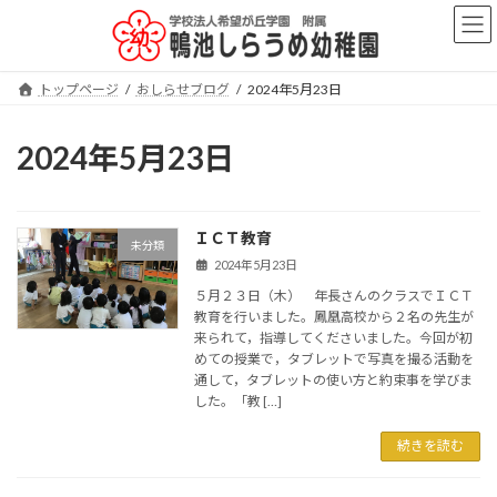
コ
ナ
ン
ビ
テ
ゲ
ン
ー
トップページ
おしらせブログ
2024年5月23日
ツ
シ
へ
ョ
ス
ン
2024年5月23日
キ
に
ッ
移
プ
動
ＩＣＴ教育
未分類
2024年5月23日
５月２３日（木） 年長さんのクラスでＩＣＴ
教育を行いました。鳳凰高校から２名の先生が
来られて，指導してくださいました。今回が初
めての授業で，タブレットで写真を撮る活動を
通して，タブレットの使い方と約束事を学びま
した。「教 […]
続きを読む