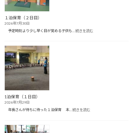
ル
遊
び）
１泊保育（２日目）
2026年7月30日
:
予定時刻より少し早く目が覚める子供も…
続きを読む
１
泊
保
育
（２
日
目）
1泊保育（１日目）
2026年7月29日
:
年長さんが待ちに待った１泊保育 本…
続きを読む
1
泊
保
育