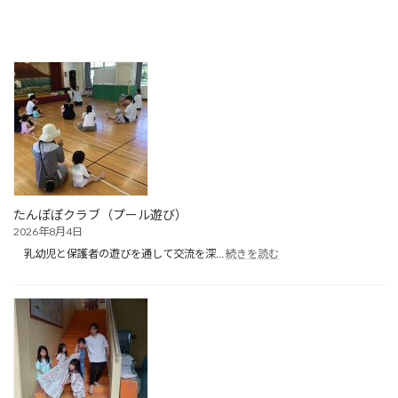
たんぽぽクラブ（プール遊び）
2026年8月4日
:
乳幼児と保護者の遊びを通して交流を深…
続きを読む
た
ん
ぽ
ぽ
ク
ラ
ブ
（プ
ー