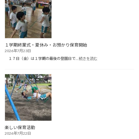
（１
日
目）
１学期終業式・夏休み・お預かり保育開始
2026年7月23日
:
１７日（金）は１学期の最後の登園日で…
続きを読む
１
学
期
終
業
式・
夏
休
み・
お
預
か
楽しい保育活動
り
2026年7月22日
保