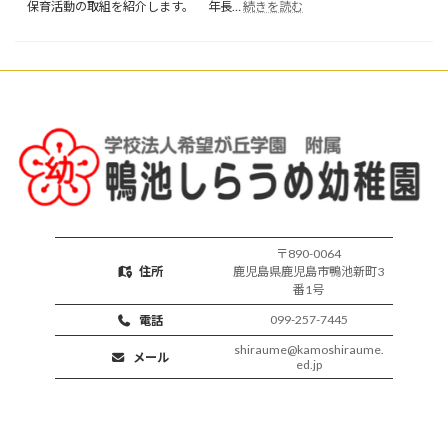
:
育
保育活動の取組を紹介します。 年長…
続きを読む
楽
開
し
始
い
保
育
活
動
〒890-0064
住所
鹿児島県鹿児島市鴨池新町3
番1号
099-257-7445
電話
shiraume@kamoshiraume.
メール
ed.jp