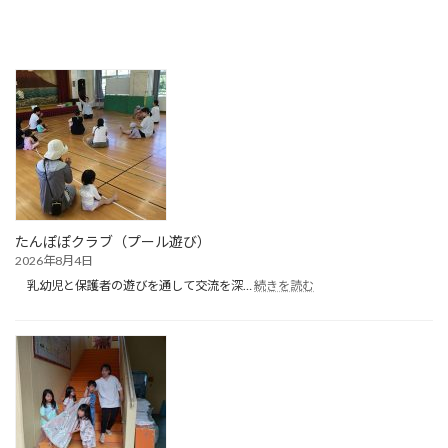
たんぽぽクラブ（プール遊び）
2026年8月4日
:
乳幼児と保護者の遊びを通して交流を深…
続きを読む
た
ん
ぽ
ぽ
ク
ラ
ブ
（プ
ー