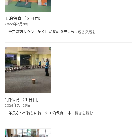
ル
遊
び）
１泊保育（２日目）
2026年7月30日
:
予定時刻より少し早く目が覚める子供も…
続きを読む
１
泊
保
育
（２
日
目）
1泊保育（１日目）
2026年7月29日
:
年長さんが待ちに待った１泊保育 本…
続きを読む
1
泊
保
育