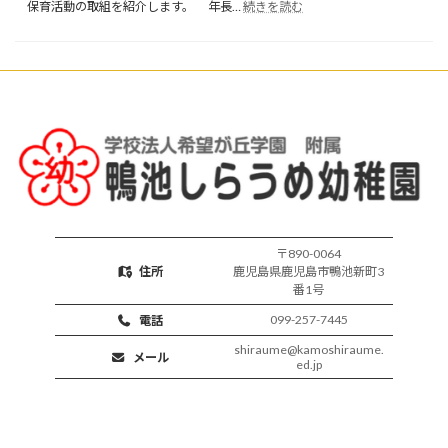
:
育
保育活動の取組を紹介します。 年長…
続きを読む
楽
開
し
始
い
保
育
活
動
〒890-0064
住所
鹿児島県鹿児島市鴨池新町3
番1号
099-257-7445
電話
shiraume@kamoshiraume.
メール
ed.jp