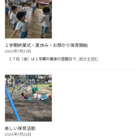
（１
日
目）
１学期終業式・夏休み・お預かり保育開始
2026年7月23日
:
１７日（金）は１学期の最後の登園日で…
続きを読む
１
学
期
終
業
式・
夏
休
み・
お
預
か
楽しい保育活動
り
2026年7月22日
保