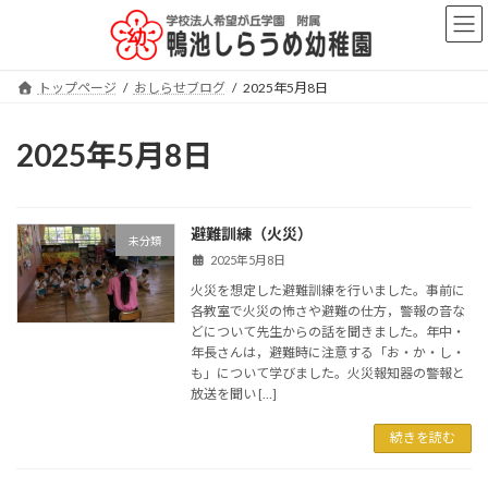
コ
ナ
ン
ビ
テ
ゲ
ン
ー
トップページ
おしらせブログ
2025年5月8日
ツ
シ
へ
ョ
ス
ン
2025年5月8日
キ
に
ッ
移
プ
動
避難訓練（火災）
未分類
2025年5月8日
火災を想定した避難訓練を行いました。事前に
各教室で火災の怖さや避難の仕方，警報の音な
どについて先生からの話を聞きました。年中・
年長さんは，避難時に注意する「お・か・し・
も」について学びました。火災報知器の警報と
放送を聞い […]
続きを読む