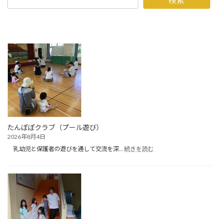
検索
たんぽぽクラブ（プール遊び）
2026年8月4日
:
乳幼児と保護者の遊びを通して交流を深…
続きを読む
た
ん
ぽ
ぽ
ク
ラ
ブ
（プ