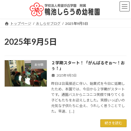
コ
ナ
ン
ビ
テ
ゲ
ン
ー
トップページ
おしらせブログ
2025年9月5日
ツ
シ
へ
ョ
ス
ン
2025年9月5日
キ
に
ッ
移
プ
動
２学期スタート！「がんばるぞぉ～！お
未分類
ぅ！」
2025年9月5日
昨日は台風接近に伴い、始業式を今日に延期し
たため、本園では、今日から２学期がスタート
です。通園バスからニコニコ笑顔で降りてくる
子どもたちをお迎えしました。笑顔いっぱいの
元気な子供たちに会え、うれしく思うことでし
た。早速、 […]
続きを読む