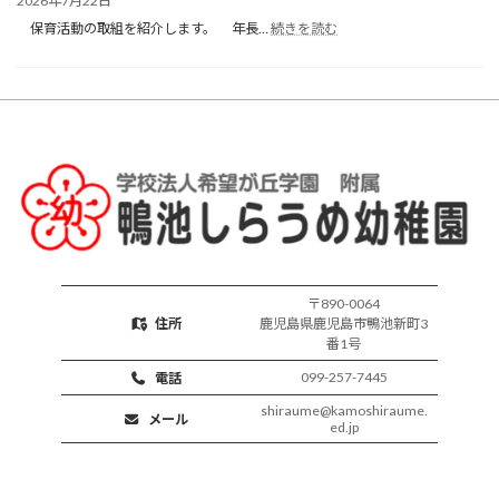
2026年7月22日
保
:
育
保育活動の取組を紹介します。 年長…
続きを読む
楽
開
し
始
い
保
育
活
動
〒890-0064
住所
鹿児島県鹿児島市鴨池新町3
番1号
099-257-7445
電話
shiraume@kamoshiraume.
メール
ed.jp