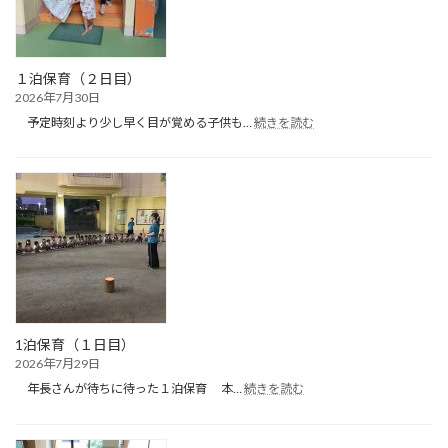
ー
ル
遊
び）
１泊保育（２日目）
2026年7月30日
:
予定時刻より少し早く目が覚める子供も…
続きを読む
１
泊
保
育
（２
日
目）
1泊保育（１日目）
2026年7月29日
:
年長さんが待ちに待った１泊保育 本…
続きを読む
1
泊
保