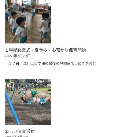
育
（１
日
目）
１学期終業式・夏休み・お預かり保育開始
2026年7月23日
:
１７日（金）は１学期の最後の登園日で…
続きを読む
１
学
期
終
業
式・
夏
休
み・
お
預
か
楽しい保育活動
り