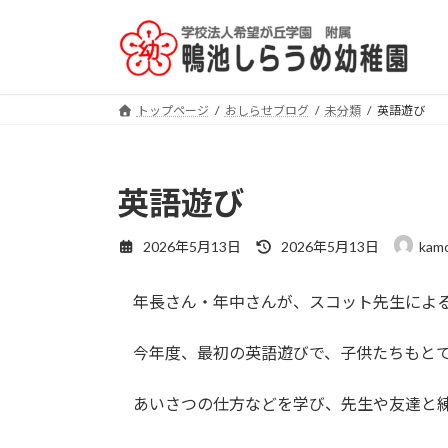
コ
ナ
ン
ビ
テ
ゲ
ン
ー
ツ
シ
トップページ
おしらせブログ
未分類
英語遊び
へ
ョ
ス
ン
キ
に
英語遊び
ッ
移
プ
動
最
2026年5月13日
2026年5月13日
kamo
終
更
年長さん・年中さんが、スコット先生による
新
日
時
今年度、最初の英語遊びで、子供たちもとて
:
あいさつの仕方などを学び、先生や友達と