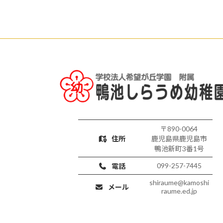
〒890-0064
住所
鹿児島県鹿児島市
鴨池新町3番1号
099-257-7445
電話
shiraume@kamoshi
メール
raume.ed.jp