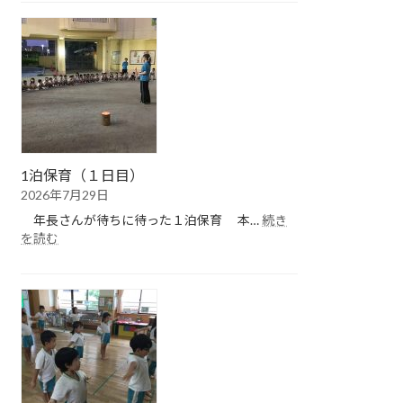
保
育
（２
日
目）
1泊保育（１日目）
2026年7月29日
年長さんが待ちに待った１泊保育 本…
続き
:
を読む
1
泊
保
育
（１
日
目）