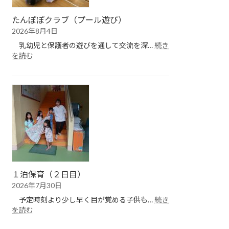
たんぽぽクラブ（プール遊び）
2026年8月4日
乳幼児と保護者の遊びを通して交流を深…
続き
:
を読む
た
ん
ぽ
ぽ
ク
ラ
ブ
（プ
ー
ル
遊
１泊保育（２日目）
び）
2026年7月30日
予定時刻より少し早く目が覚める子供も…
続き
:
を読む
１
泊