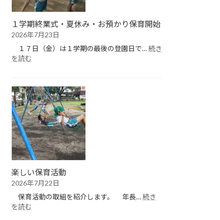
１学期終業式・夏休み・お預かり保育開始
2026年7月23日
１７日（金）は１学期の最後の登園日で…
続き
:
を読む
１
学
期
終
業
式・
夏
休
み・
お
預
楽しい保育活動
か
2026年7月22日
り
保
保育活動の取組を紹介します。 年長…
続き
育
:
を読む
開
楽