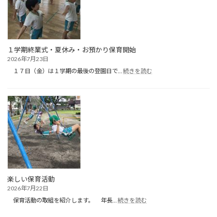
１学期終業式・夏休み・お預かり保育開始
2026年7月23日
:
１７日（金）は１学期の最後の登園日で…
続きを読む
１
学
期
終
業
式・
夏
休
み・
お
預
か
楽しい保育活動
り
2026年7月22日
保
:
育
保育活動の取組を紹介します。 年長…
続きを読む
楽
開
し