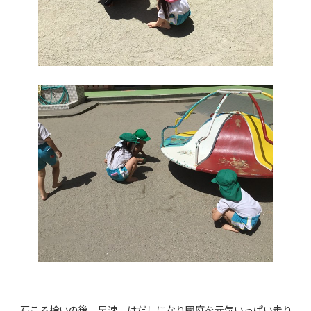
石ころ拾いの後、早速、はだしになり園庭を元気いっぱい走り