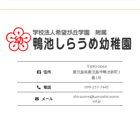
始
い
保
育
活
動
〒890-0064
住所
鹿児島県鹿児島市鴨池新町3
番1号
099-257-7445
電話
shiraume@kamoshiraume.
メール
ed.jp