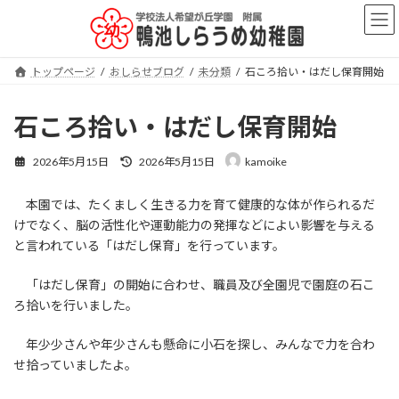
コ
ナ
ン
ビ
テ
ゲ
ン
ー
トップページ
おしらせブログ
未分類
石ころ拾い・はだし保育開始
ツ
シ
へ
ョ
ス
ン
石ころ拾い・はだし保育開始
キ
に
ッ
移
最
2026年5月15日
2026年5月15日
kamoike
プ
動
終
更
本園では、たくましく生きる力を育て健康的な体が作られるだ
新
日
けでなく、脳の活性化や運動能力の発揮などによい影響を与える
時
と言われている「はだし保育」を行っています。
:
「はだし保育」の開始に合わせ、職員及び全園児で園庭の石こ
ろ拾いを行いました。
年少少さんや年少さんも懸命に小石を探し、みんなで力を合わ
せ拾っていましたよ。