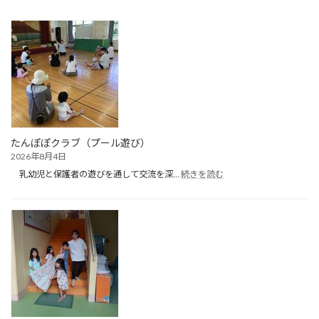
たんぽぽクラブ（プール遊び）
2026年8月4日
:
乳幼児と保護者の遊びを通して交流を深…
続きを読む
た
ん
ぽ
ぽ
ク
ラ
ブ
（プ
ー
ル
遊