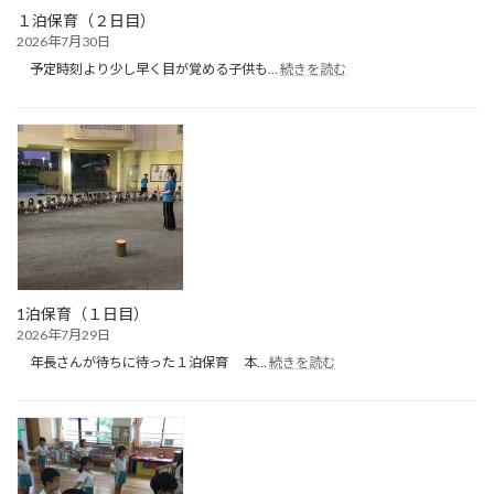
び）
１泊保育（２日目）
2026年7月30日
:
予定時刻より少し早く目が覚める子供も…
続きを読む
１
泊
保
育
（２
日
目）
1泊保育（１日目）
2026年7月29日
:
年長さんが待ちに待った１泊保育 本…
続きを読む
1
泊
保
育
（１
日
目）