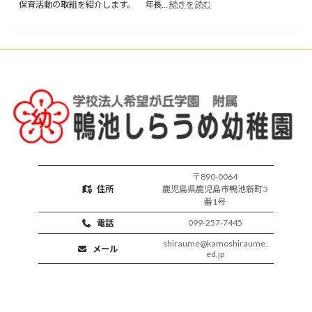
:
育
保育活動の取組を紹介します。 年長…
続きを読む
楽
開
し
始
い
保
育
活
動
〒890-0064
住所
鹿児島県鹿児島市鴨池新町3
番1号
099-257-7445
電話
shiraume@kamoshiraume.
メール
ed.jp