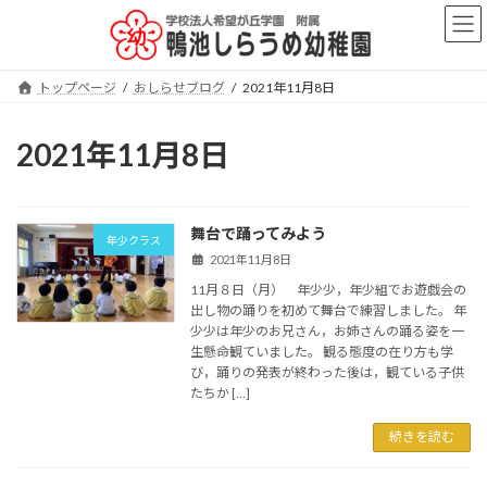
コ
ナ
ン
ビ
テ
ゲ
ン
ー
トップページ
おしらせブログ
2021年11月8日
ツ
シ
へ
ョ
ス
ン
2021年11月8日
キ
に
ッ
移
プ
動
舞台で踊ってみよう
年少クラス
2021年11月8日
11月８日（月） 年少少，年少組でお遊戯会の
出し物の踊りを初めて舞台で練習しました。 年
少少は年少のお兄さん，お姉さんの踊る姿を一
生懸命観ていました。 観る態度の在り方も学
び，踊りの発表が終わった後は，観ている子供
たちか […]
続きを読む