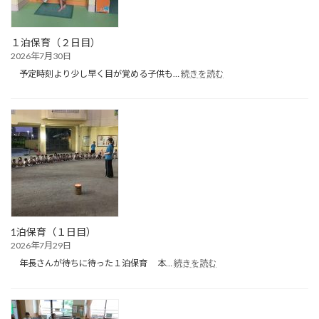
ル
遊
び）
１泊保育（２日目）
2026年7月30日
:
予定時刻より少し早く目が覚める子供も…
続きを読む
１
泊
保
育
（２
日
目）
1泊保育（１日目）
2026年7月29日
:
年長さんが待ちに待った１泊保育 本…
続きを読む
1
泊
保
育