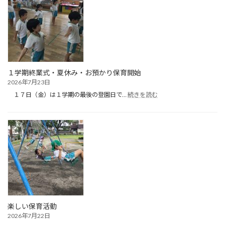
（１
日
目）
１学期終業式・夏休み・お預かり保育開始
2026年7月23日
:
１７日（金）は１学期の最後の登園日で…
続きを読む
１
学
期
終
業
式・
夏
休
み・
お
預
か
楽しい保育活動
り
2026年7月22日
保