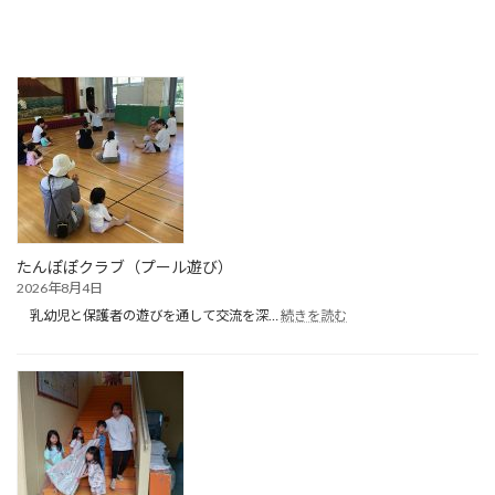
たんぽぽクラブ（プール遊び）
2026年8月4日
:
乳幼児と保護者の遊びを通して交流を深…
続きを読む
た
ん
ぽ
ぽ
ク
ラ
ブ
（プ
ー