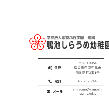
〒890-0064
住所
鹿児島県鹿児島市
鴨池新町3番1号
099-257-7445
電話
shiraume@kamoshi
メール
raume.ed.jp