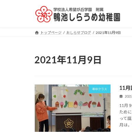
コ
ナ
ン
ビ
テ
ゲ
ン
ー
ツ
シ
トップページ
おしらせブログ
2021年11月9日
へ
ョ
ス
ン
キ
に
2021年11月9日
ッ
移
プ
動
11
年中クラス
202
11月
ために
って誕
月は，