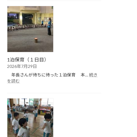
保
育
（２
日
目）
1泊保育（１日目）
2026年7月29日
年長さんが待ちに待った１泊保育 本…
続き
:
を読む
1
泊
保
育
（１
日
目）