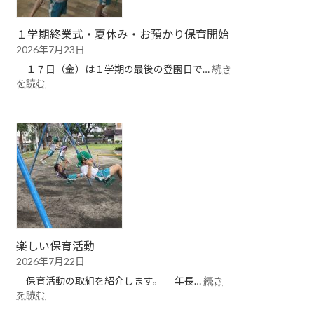
１学期終業式・夏休み・お預かり保育開始
2026年7月23日
１７日（金）は１学期の最後の登園日で…
続き
:
を読む
１
学
期
終
業
式・
夏
休
み・
お
預
楽しい保育活動
か
2026年7月22日
り
保
保育活動の取組を紹介します。 年長…
続き
育
:
を読む
開
楽