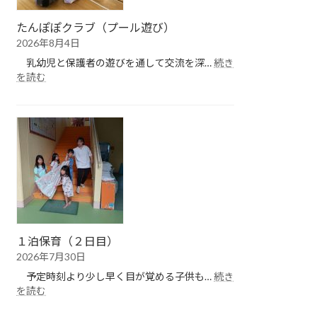
たんぽぽクラブ（プール遊び）
2026年8月4日
乳幼児と保護者の遊びを通して交流を深…
続き
:
を読む
た
ん
ぽ
ぽ
ク
ラ
ブ
（プ
ー
ル
遊
１泊保育（２日目）
び）
2026年7月30日
予定時刻より少し早く目が覚める子供も…
続き
:
を読む
１
泊