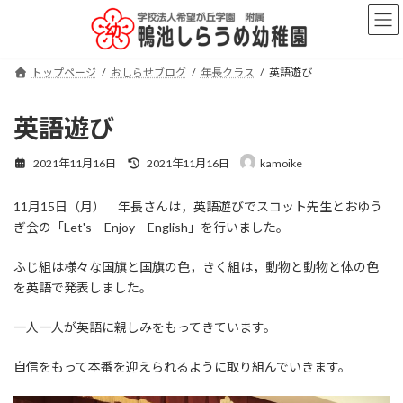
コ
ナ
ン
ビ
テ
ゲ
ン
ー
トップページ
おしらせブログ
年長クラス
英語遊び
ツ
シ
へ
ョ
ス
ン
英語遊び
キ
に
ッ
移
最
2021年11月16日
2021年11月16日
kamoike
プ
動
終
更
11月15日（月） 年長さんは，英語遊びでスコット先生とおゆう
新
日
ぎ会の「Let's Enjoy English」を行いました。
時
:
ふじ組は様々な国旗と国旗の色，きく組は，動物と動物と体の色
を英語で発表しました。
一人一人が英語に親しみをもってきています。
自信をもって本番を迎えられるように取り組んでいきます。