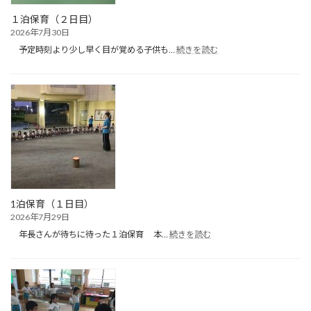
び）
１泊保育（２日目）
2026年7月30日
:
予定時刻より少し早く目が覚める子供も…
続きを読む
１
泊
保
育
（２
日
目）
1泊保育（１日目）
2026年7月29日
:
年長さんが待ちに待った１泊保育 本…
続きを読む
1
泊
保
育
（１
日