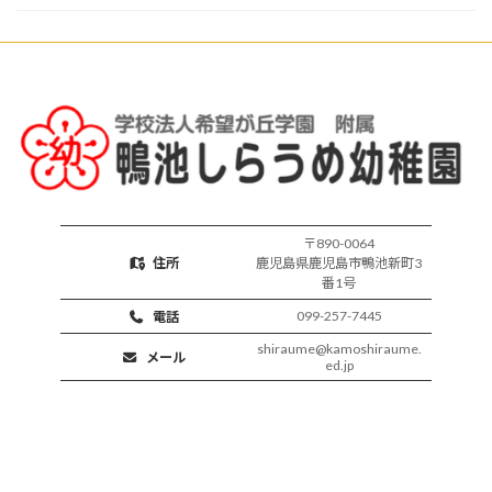
し
始
い
保
育
活
動
〒890-0064
住所
鹿児島県鹿児島市鴨池新町3
番1号
099-257-7445
電話
shiraume@kamoshiraume.
メール
ed.jp