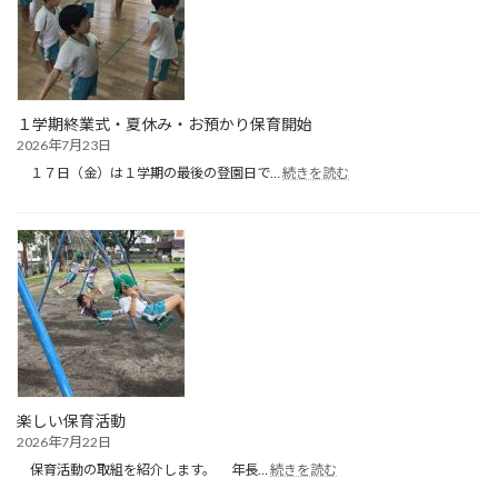
目）
１学期終業式・夏休み・お預かり保育開始
2026年7月23日
:
１７日（金）は１学期の最後の登園日で…
続きを読む
１
学
期
終
業
式・
夏
休
み・
お
預
か
楽しい保育活動
り
2026年7月22日
保
:
育
保育活動の取組を紹介します。 年長…
続きを読む
楽
開