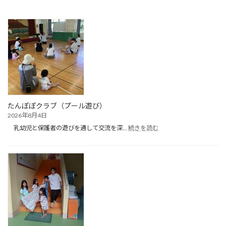
たんぽぽクラブ（プール遊び）
2026年8月4日
:
乳幼児と保護者の遊びを通して交流を深…
続きを読む
た
ん
ぽ
ぽ
ク
ラ
ブ
（プ
ー
ル
遊