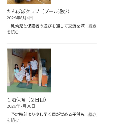
たんぽぽクラブ（プール遊び）
2026年8月4日
乳幼児と保護者の遊びを通して交流を深…
続き
:
を読む
た
ん
ぽ
ぽ
ク
ラ
ブ
（プ
ー
ル
遊
１泊保育（２日目）
び）
2026年7月30日
予定時刻より少し早く目が覚める子供も…
続き
:
を読む
１
泊