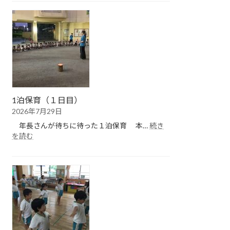
保
育
（２
日
目）
1泊保育（１日目）
2026年7月29日
年長さんが待ちに待った１泊保育 本…
続き
:
を読む
1
泊
保
育
（１
日
目）