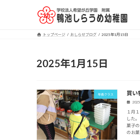
コ
ナ
ン
ビ
テ
ゲ
ン
ー
ツ
シ
トップページ
おしらせブログ
2025年1月15日
へ
ョ
ス
ン
キ
に
2025年1月15日
ッ
移
プ
動
買い
年長クラス
202
１月１
した。
菓子の
のお菓