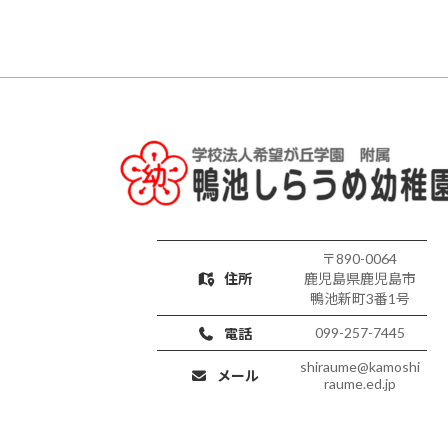
〒890-0064
住所
鹿児島県鹿児島市
鴨池新町3番1号
099-257-7445
電話
shiraume@kamoshi
メール
raume.ed.jp