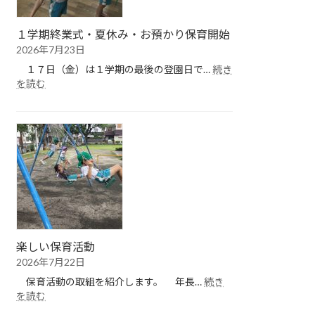
１学期終業式・夏休み・お預かり保育開始
2026年7月23日
１７日（金）は１学期の最後の登園日で…
続き
:
を読む
１
学
期
終
業
式・
夏
休
み・
お
預
楽しい保育活動
か
2026年7月22日
り
保
保育活動の取組を紹介します。 年長…
続き
育
:
を読む
開
楽