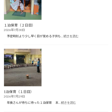
ブ
（プ
ー
ル
遊
び）
１泊保育（２日目）
2026年7月30日
:
予定時刻より少し早く目が覚める子供も…
続きを読む
１
泊
保
育
（２
日
目）
1泊保育（１日目）
2026年7月29日
:
年長さんが待ちに待った１泊保育 本…
続きを読む
1
泊