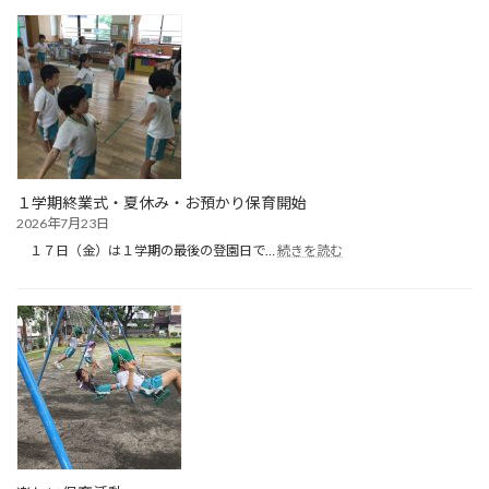
保
育
（１
日
目）
１学期終業式・夏休み・お預かり保育開始
2026年7月23日
:
１７日（金）は１学期の最後の登園日で…
続きを読む
１
学
期
終
業
式・
夏
休
み・
お
預
か