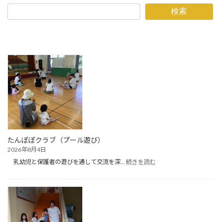
検索
たんぽぽクラブ（プール遊び）
2026年8月4日
:
乳幼児と保護者の遊びを通して交流を深…
続きを読む
た
ん
ぽ
ぽ
ク
ラ