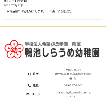
楽しい保育活動
り
2026年7月22日
保
:
育
保育活動の取組を紹介します。 年長…
続きを読む
楽
開
し
始
い
保
育
活
動
〒890-0064
住所
鹿児島県鹿児島市鴨池新町3
番1号
099-257-7445
電話
shiraume@kamoshiraume.
メール
ed.jp