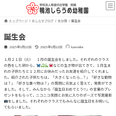
コ
ナ
ン
ビ
テ
ゲ
ン
ー
トップページ
おしらせブログ
未分類
誕生会
ツ
シ
へ
ョ
ス
ン
誕生会
キ
に
ッ
移
最
2025年1月22日
2025年1月22日
kamoike
プ
動
終
更
１月２１日（火） １月の誕生会をしました。それぞれのクラス
新
日
の色をした卵から，
などの生き物が出てきて，１月生ま
時
れの子供たちと１２月にお休みだったお友達を紹介してくれまし
:
た。紹介された子供たちは，「大きくなったら…？」「好きな動物
は？」「好きな食べ物は？」の質問に元気よく答えて，発表ができ
ました。そして，みんなから「誕生日おめでとう!!」の言葉のプレ
ゼントをもらって，ニコニコ笑顔とお気に入りのポーズで写真撮影
をしました。それぞれのクラスでもみんなに誕生日をお祝いし
てもらいました。