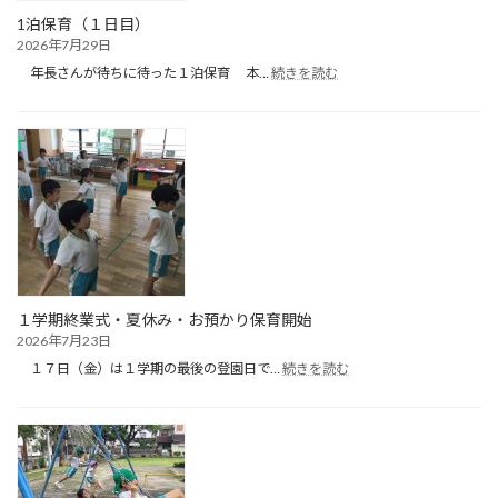
1泊保育（１日目）
2026年7月29日
:
年長さんが待ちに待った１泊保育 本…
続きを読む
1
泊
保
育
（１
日
目）
１学期終業式・夏休み・お預かり保育開始
2026年7月23日
:
１７日（金）は１学期の最後の登園日で…
続きを読む
１
学
期
終
業
式・