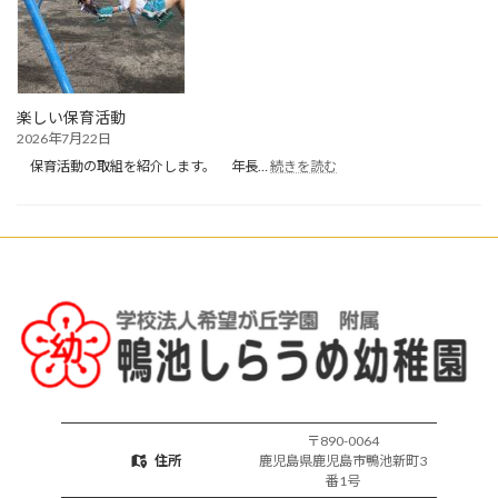
夏
休
み・
お
預
か
楽しい保育活動
り
2026年7月22日
保
:
育
保育活動の取組を紹介します。 年長…
続きを読む
楽
開
し
始
い
保
育
活
動
〒890-0064
住所
鹿児島県鹿児島市鴨池新町3
番1号