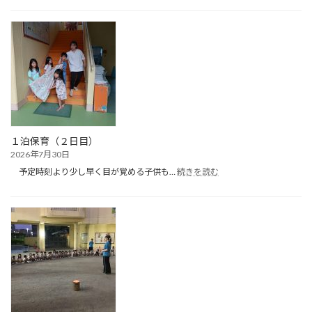
ん
ぽ
ぽ
ク
ラ
ブ
（プ
ー
ル
遊
び）
１泊保育（２日目）
2026年7月30日
:
予定時刻より少し早く目が覚める子供も…
続きを読む
１
泊
保
育
（２
日
目）