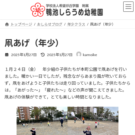
コ
ナ
ン
ビ
テ
ゲ
ン
ー
トップページ
おしらせブログ
年少クラス
凧あげ（年少）
ツ
シ
へ
ョ
ス
ン
凧あげ（年少）
キ
に
ッ
移
最
2025年1月27日
2025年1月27日
kamoike
プ
動
終
更
１月２４日（金） 年少組の子供たちが本町公園で凧あげを行い
新
日
ました。暖かい一日でしたが，残念ながらあまり風が吹いておら
時
ず，凧をあげようと子供たちは走り回っていました。子供たちから
:
は，「あがった～」「疲れた～」などの声が聞こえてきました。
凧あげの体験ができて，とても楽しい時間となりました。