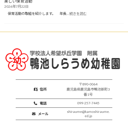
楽しい保育活動
り
2026年7月22日
保
:
育
保育活動の取組を紹介します。 年長…
続きを読む
楽
開
し
始
い
保
育
活
動
〒890-0064
住所
鹿児島県鹿児島市鴨池新町3
番1号
099-257-7445
電話
shiraume@kamoshiraume.
メール
ed.jp