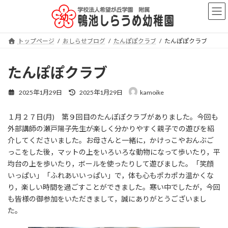
コ
ナ
ン
ビ
テ
ゲ
ン
ー
トップページ
おしらせブログ
たんぽぽクラブ
たんぽぽクラブ
ツ
シ
へ
ョ
ス
ン
たんぽぽクラブ
キ
に
ッ
移
最
2025年1月29日
2025年1月29日
kamoike
プ
動
終
更
１月２７日(月) 第９回目のたんぽぽクラブがありました。今回も
新
日
外部講師の瀬戸陽子先生が楽しく分かりやすく親子での遊びを紹
時
介してくださいました。お母さんと一緒に，かけっこやおんぶご
:
っこをした後，マットの上をいろいろな動物になって歩いたり，平
均台の上を歩いたり，ボールを使ったりして遊びました。「笑顔
いっぱい」「ふれあいいっぱい」で，体も心もポカポカ温かくな
り，楽しい時間を過ごすことができました。寒い中でしたが，今回
も皆様の御参加をいただきまして，誠にありがとうございまし
た。