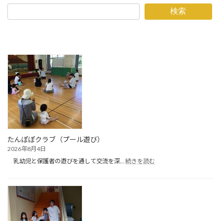
検索
たんぽぽクラブ（プール遊び）
2026年8月4日
:
乳幼児と保護者の遊びを通して交流を深…
続きを読む
た
ん
ぽ
ぽ
ク
ラ