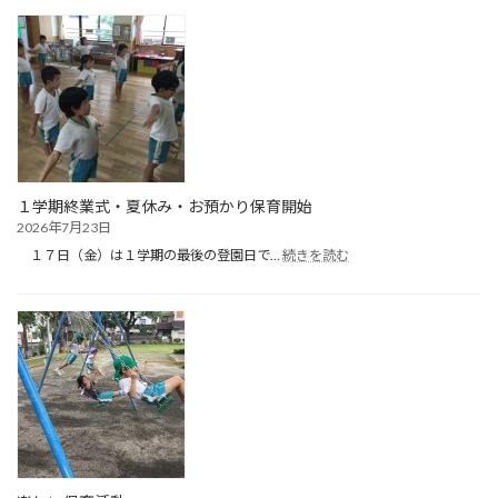
保
育
（１
日
目）
１学期終業式・夏休み・お預かり保育開始
2026年7月23日
:
１７日（金）は１学期の最後の登園日で…
続きを読む
１
学
期
終
業
式・
夏
休
み・
お
預
か