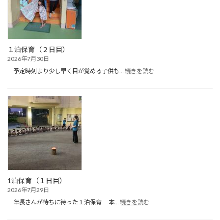
ブ
（プ
ー
ル
遊
び）
１泊保育（２日目）
2026年7月30日
:
予定時刻より少し早く目が覚める子供も…
続きを読む
１
泊
保
育
（２
日
目）
1泊保育（１日目）
2026年7月29日
:
年長さんが待ちに待った１泊保育 本…
続きを読む
1
泊