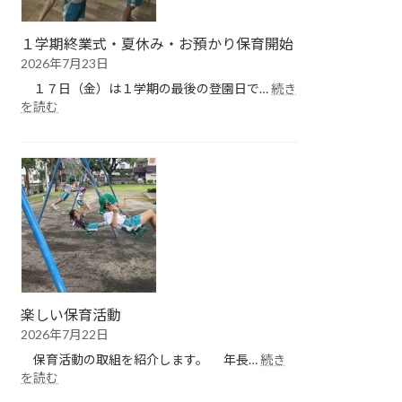
１学期終業式・夏休み・お預かり保育開始
2026年7月23日
１７日（金）は１学期の最後の登園日で…
続き
:
を読む
１
学
期
終
業
式・
夏
休
み・
お
預
楽しい保育活動
か
2026年7月22日
り
保
保育活動の取組を紹介します。 年長…
続き
育
:
を読む
開
楽