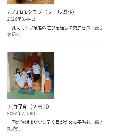
たんぽぽクラブ（プール遊び）
2026年8月4日
乳幼児と保護者の遊びを通して交流を深…
続き
:
を読む
た
ん
ぽ
ぽ
ク
ラ
ブ
（プ
ー
ル
遊
１泊保育（２日目）
び）
2026年7月30日
予定時刻より少し早く目が覚める子供も…
続き
:
を読む
１
泊