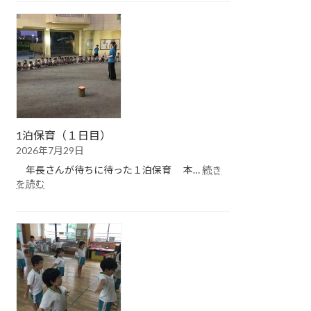
保
育
（２
日
目）
1泊保育（１日目）
2026年7月29日
年長さんが待ちに待った１泊保育 本…
続き
:
を読む
1
泊
保
育
（１
日
目）