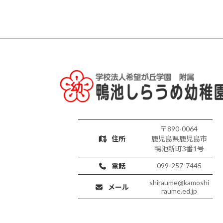
〒890-0064
住所
鹿児島県鹿児島市
鴨池新町3番1号
099-257-7445
電話
shiraume@kamoshi
メール
raume.ed.jp