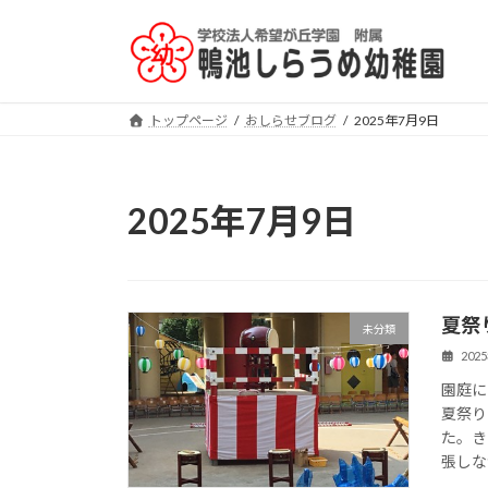
コ
ナ
ン
ビ
テ
ゲ
ン
ー
ツ
シ
トップページ
おしらせブログ
2025年7月9日
へ
ョ
ス
ン
キ
に
2025年7月9日
ッ
移
プ
動
夏祭
未分類
202
園庭に
夏祭り
た。き
張しな