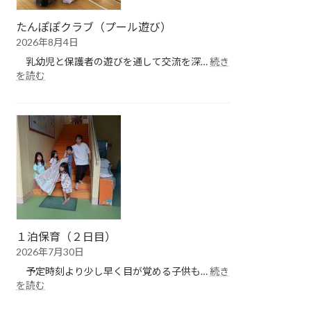
たんぽぽクラブ（プール遊び）
2026年8月4日
乳幼児と保護者の遊びを通して交流を深…
続き
:
を読む
た
ん
ぽ
ぽ
ク
ラ
ブ
（プ
ー
ル
遊
１泊保育（２日目）
び）
2026年7月30日
予定時刻より少し早く目が覚める子供も…
続き
:
を読む
１
泊