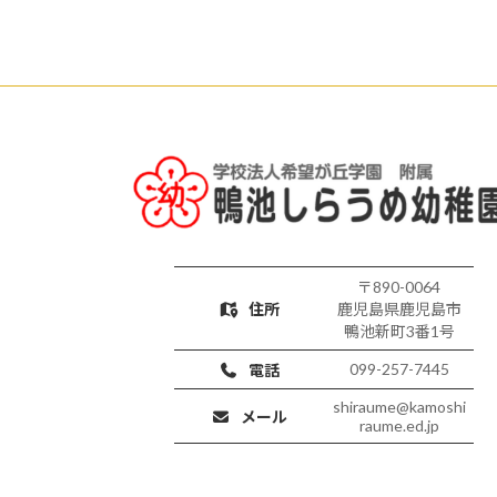
〒890-0064
住所
鹿児島県鹿児島市
鴨池新町3番1号
099-257-7445
電話
shiraume@kamoshi
メール
raume.ed.jp