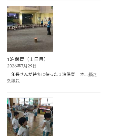
保
育
（２
日
目）
1泊保育（１日目）
2026年7月29日
年長さんが待ちに待った１泊保育 本…
続き
:
を読む
1
泊
保
育
（１
日
目）