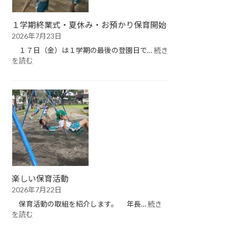
１学期終業式・夏休み・お預かり保育開始
2026年7月23日
１７日（金）は１学期の最後の登園日で…
続き
:
を読む
１
学
期
終
業
式・
夏
休
み・
お
預
楽しい保育活動
か
2026年7月22日
り
保
保育活動の取組を紹介します。 年長…
続き
育
:
を読む
開
楽