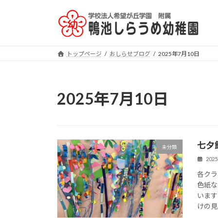
コ
ナ
ン
ビ
テ
ゲ
ン
ー
ツ
シ
トップページ
おしらせブログ
2025年7月10日
へ
ョ
ス
ン
キ
に
2025年7月10日
ッ
移
プ
動
七夕
未分類
202
各クラ
色紙な
います
けの見