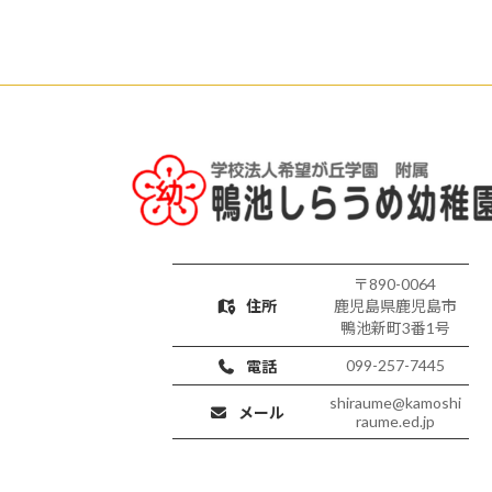
〒890-0064
住所
鹿児島県鹿児島市
鴨池新町3番1号
099-257-7445
電話
shiraume@kamoshi
メール
raume.ed.jp