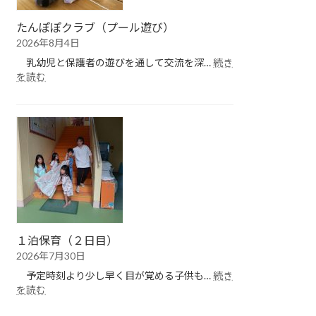
たんぽぽクラブ（プール遊び）
2026年8月4日
乳幼児と保護者の遊びを通して交流を深…
続き
:
を読む
た
ん
ぽ
ぽ
ク
ラ
ブ
（プ
ー
ル
遊
１泊保育（２日目）
び）
2026年7月30日
予定時刻より少し早く目が覚める子供も…
続き
:
を読む
１
泊