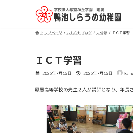
コ
ナ
ン
ビ
テ
ゲ
ン
ー
ツ
シ
トップページ
おしらせブログ
未分類
ＩＣＴ学習
へ
ョ
ス
ン
キ
に
ＩＣＴ学習
ッ
移
プ
動
最
2025年7月15日
2025年7月15日
kamo
終
更
鳳凰高等学校の先生２人が講師となり、年長
新
日
時
: