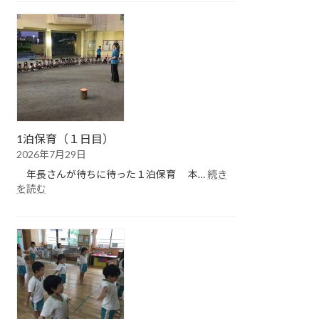
保
育
（２
日
目）
1泊保育（１日目）
2026年7月29日
年長さんが待ちに待った１泊保育 本…
続き
:
を読む
1
泊
保
育
（１
日
目）