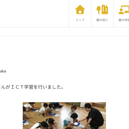
トップ
園の紹介
園の特
ike
さんがＩＣＴ学習を行いました。