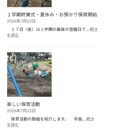
１学期終業式・夏休み・お預かり保育開始
2026年7月23日
１７日（金）は１学期の最後の登園日で…
続き
:
を読む
１
学
期
終
業
式・
夏
休
み・
お
預
楽しい保育活動
か
2026年7月22日
り
保
保育活動の取組を紹介します。 年長…
続き
育
:
を読む
開
楽