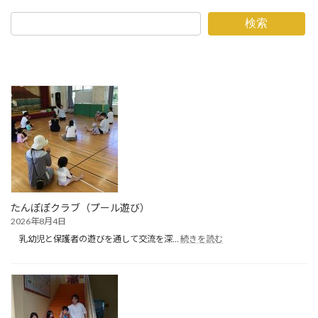
検索
たんぽぽクラブ（プール遊び）
2026年8月4日
:
乳幼児と保護者の遊びを通して交流を深…
続きを読む
た
ん
ぽ
ぽ
ク
ラ