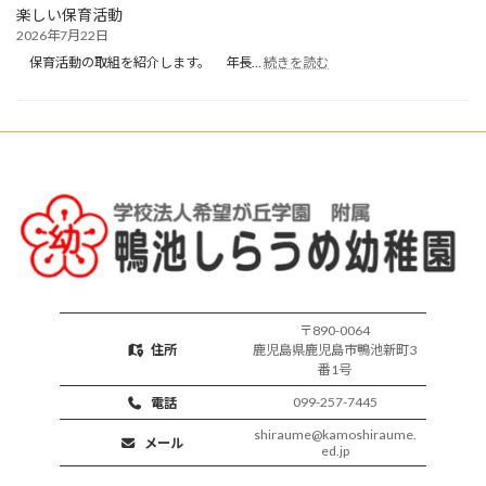
か
楽しい保育活動
り
2026年7月22日
保
:
育
保育活動の取組を紹介します。 年長…
続きを読む
楽
開
し
始
い
保
育
活
動
〒890-0064
住所
鹿児島県鹿児島市鴨池新町3
番1号
099-257-7445
電話
shiraume@kamoshiraume.
メール
ed.jp