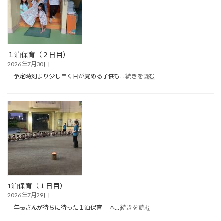
ブ
（プ
ー
ル
遊
び）
１泊保育（２日目）
2026年7月30日
:
予定時刻より少し早く目が覚める子供も…
続きを読む
１
泊
保
育
（２
日
目）
1泊保育（１日目）
2026年7月29日
:
年長さんが待ちに待った１泊保育 本…
続きを読む
1