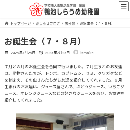
コ
ナ
ン
ビ
テ
ゲ
ン
ー
トップページ
おしらせブログ
未分類
お誕生会（７・８月）
ツ
シ
へ
ョ
ス
ン
お誕生会（７・８月）
キ
に
ッ
移
最
2025年7月25日
2025年7月25日
kamoike
プ
動
終
更
７月と８月のお誕生会を合同で行いました。７月生まれのお友達
新
日
は、動物さんたちが、トンボ、カブトムシ、セミ、クワガタなど
時
を捕まえ、その虫さんたちがお友達を紹介してくれました。８月
:
生まれのお友達は、ジュース屋さんで、ぶどうジュース、いちごジ
ュース、オレンジジュースなどの好きなジュースを選び、お友達を
紹介してくれました。