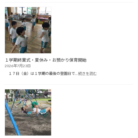
泊
保
育
（１
日
目）
１学期終業式・夏休み・お預かり保育開始
2026年7月23日
:
１７日（金）は１学期の最後の登園日で…
続きを読む
１
学
期
終
業
式・
夏
休
み・
お
預