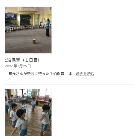
泊
保
育
（２
日
目）
1泊保育（１日目）
2026年7月29日
:
年長さんが待ちに待った１泊保育 本…
続きを読む
1
泊
保
育
（１
日
目）