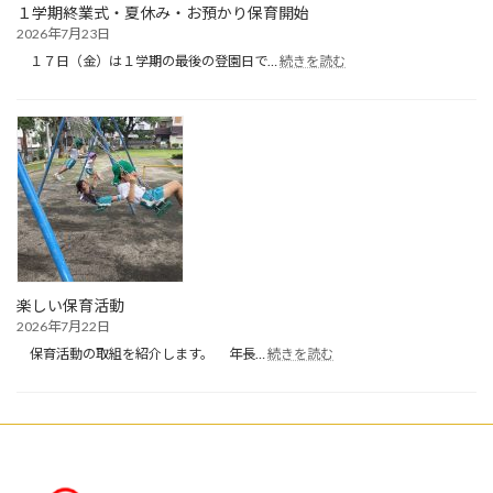
１学期終業式・夏休み・お預かり保育開始
2026年7月23日
:
１７日（金）は１学期の最後の登園日で…
続きを読む
１
学
期
終
業
式・
夏
休
み・
お
預
か
楽しい保育活動
り
2026年7月22日
保
:
育
保育活動の取組を紹介します。 年長…
続きを読む
楽
開
し
始
い
保
育
活
動