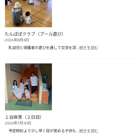
たんぽぽクラブ（プール遊び）
2026年8月4日
:
乳幼児と保護者の遊びを通して交流を深…
続きを読む
た
ん
ぽ
ぽ
ク
ラ
ブ
（プ
ー
ル
遊
び）
１泊保育（２日目）
2026年7月30日
:
予定時刻より少し早く目が覚める子供も…
続きを読む
１