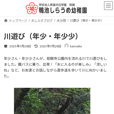
コ
ナ
ン
ビ
テ
ゲ
ン
ー
トップページ
おしらせブログ
未分類
川遊び（年少・年少少）
ツ
シ
へ
ョ
ス
ン
川遊び（年少・年少少）
キ
に
ッ
移
最
2025年7月28日
2025年7月28日
kamoike
プ
動
終
更
年少さん・年少少さんが、慈眼寺公園内を流れる川で川遊びをし
新
日
ました。園バスに乗り、出発！「水に入るのが楽しみ」「涼しい
時
ね」など、お友達とお話しながら遊歩道を歩いて川に向かいまし
:
た。